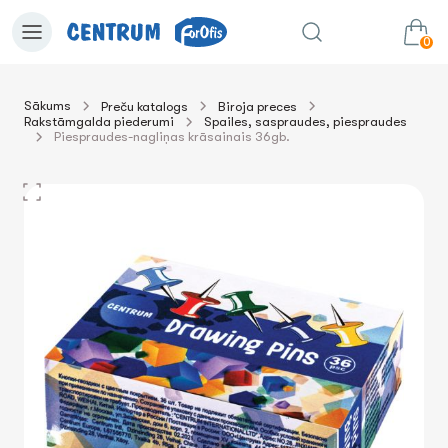
0
Sākums
Preču katalogs
Biroja preces
Rakstāmgalda piederumi
Spailes, saspraudes, piespraudes
0.00€
uz grozu
Summa:
Piespraudes-nagliņas krāsainais 36gb.