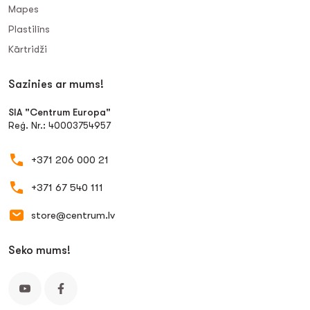
Mapes
Plastilīns
Kārtridži
Sazinies ar mums!
SIA "Centrum Europa"
Reģ. Nr.: 40003754957
+371 206 000 21
+371 67 540 111
store@centrum.lv
Seko mums!