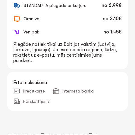
STANDARTA piegāde ar kurjeru
no
6.99€
Omniva
no
3.10€
Venipak
no
1.45€
Piegāde notiek tikai uz Baltijas valstīm (Latvija,
Lietuva, Igaunija). Ja esat no cita reģiona, lūdzu,
rakstiet uz e-pastu, mēs centīsimies jums
palīdzēt.
Ērta maksāšana
Kredītkarte
Interneta banka
Pārskaitījums