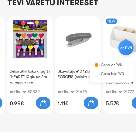
TEVI VARĒTU INTERESĒT
NEW
ar PVN
Cena ar PVN
3
Dekoratīvi koka knaģīši
Skavotājs #10 12lp.
Galda paliktnis
Cena bez PVN
"HEART" 10gb. un 2m
FOROFIS (peleka kr.)
FOROFIS
kaņepju virve
19,2x12x10.6cm
Artikuls: 80332
Artikuls: 91675
Artikuls: 91777
0.99€
1.11€
5.57€