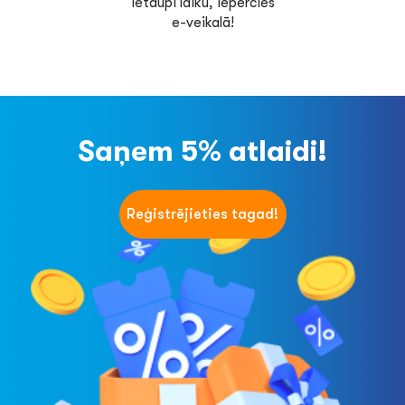
Ietaupi laiku, iepērcies
e-veikalā!
Saņem 5% atlaidi!
Reģistrējieties tagad!