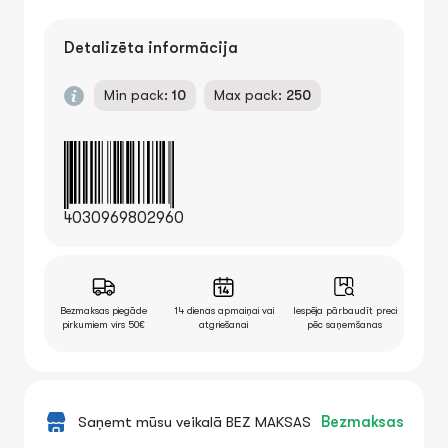
Detalizēta informācija
Min pack:
10
Max pack:
250
4030969802960
Bezmaksas piegāde
14 dienas apmaiņai vai
Iespēja pārbaudīt preci
pirkumiem virs 50€
atgriešanai
pēc saņemšanas
Saņemt mūsu veikalā BEZ MAKSAS
Bezmaksas