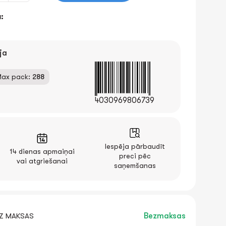
:
ja
ax pack:
288
4030969806739
Iespēja pārbaudīt
14 dienas apmaiņai
preci pēc
vai atgriešanai
saņemšanas
EZ MAKSAS
Bezmaksas