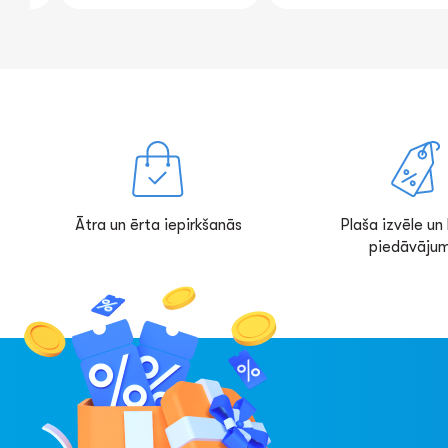
Ātra un ērta iepirkšanās
Plaša izvēle un l
piedāvājum