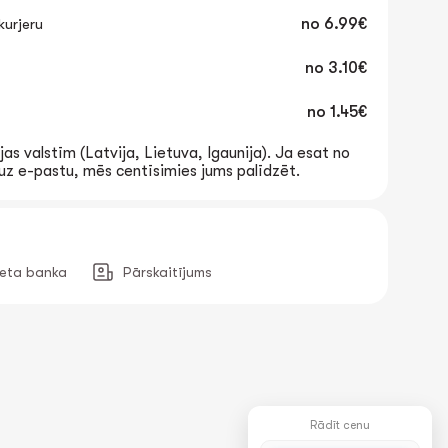
urjeru
no
6.99€
no
3.10€
no
1.45€
jas valstīm (Latvija, Lietuva, Igaunija). Ja esat no
t uz e-pastu, mēs centīsimies jums palīdzēt.
neta banka
Pārskaitījums
Rādīt cenu