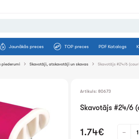
Jaunākās preces
TOP preces
PDF Katalogs
K
 piederumi
Skavotāji, atskavotāji un skavas
Skavotājs #24/6 (caurš
Artikuls: 80673
Skavotājs #24/6 (c
1.74€