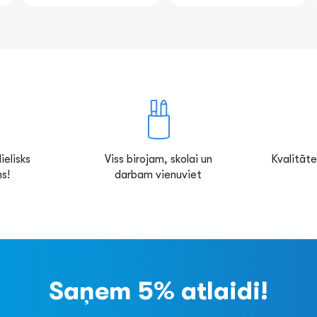
ielisks
Viss birojam, skolai un
Kvalitāte
s!
darbam vienuviet
Saņem 5% atlaidi!