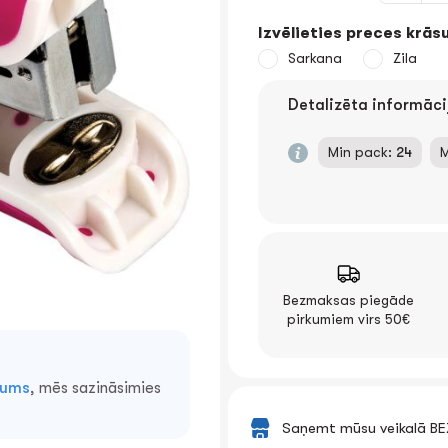
Izvēlieties preces krāsu
Sarkana
Zila
Detalizēta informāci
Min pack:
24
M
Bezmaksas piegāde
pirkumiem virs 50€
mums
, mēs sazināsimies
Saņemt mūsu veikalā B