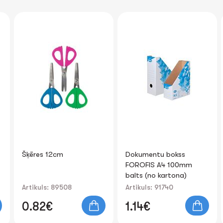
Šķēres 12сm
Dokumentu bokss
FOROFIS A4 100mm
balts (no kartona)
Artikuls: 89508
Artikuls: 91740
0.82€
1.14€