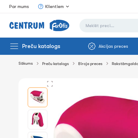
Par mums
Klientiem
Preču katalogs
Akcijas preces
Sākums
Preču katalogs
Biroja preces
Rakstāmgalda