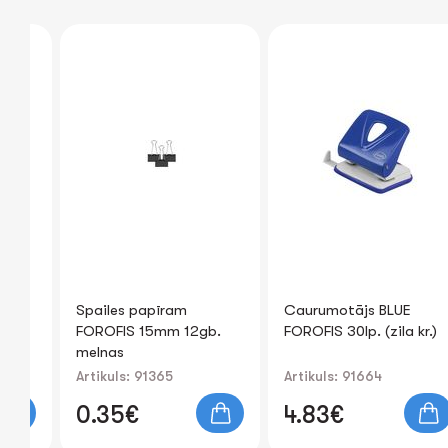
Spailes papīram
Caurumotājs BLUE
FOROFIS 15mm 12gb.
FOROFIS 30lp. (zila kr.)
melnas
Artikuls: 91365
Artikuls: 91664
0.35€
4.83€