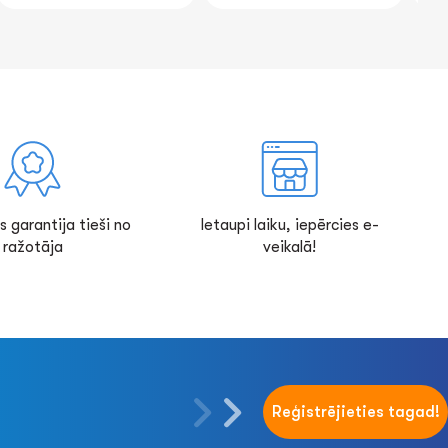
s garantija tieši no
Ietaupi laiku, iepērcies e-
ražotāja
veikalā!
Reģistrējieties tagad!