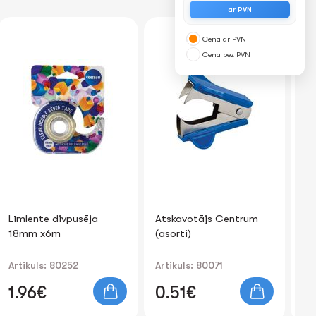
ar PVN
T
Cena ar PVN
Cena bez PVN
Līmlente divpusēja
Atskavotājs Centrum
Kal
18mm x6m
(asorti)
(1
14
Artikuls: 80252
Artikuls: 80071
Art
1.96€
0.51€
6