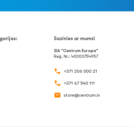
gorijas:
Sazinies ar mums!
SIA "Centrum Europa"
Reģ. Nr.: 40003754957
+371 206 000 21
+371 67 540 111
store@centrum.lv