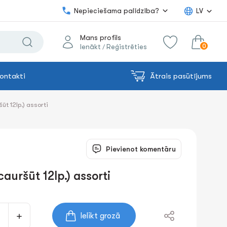
Nepieciešama palīdzība?
LV
Mans profils
0
Ienākt
Reģistrēties
/
ontakti
Ātrais pasūtījums
0.00€
uz grozu
Summa:
ūt 12lp.) assorti
Pievienot komentāru
auršūt 12lp.) assorti
Ielikt grozā