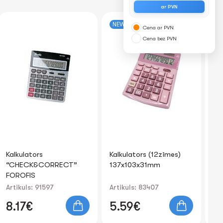
ar PVN
NEW
-2
Cena ar PVN
Cena bez PVN
Kalkulators (12zīmes)
Galda paliktnis
Lī
137x103x31mm
pildspalvām FOROFIS
Z
7.5x10cm (metāla siets,
sudrabs)
Artikuls: 83407
Artikuls: 91301
Art
0.
5.59€
1.51€
0