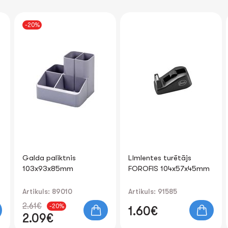
Līmlentes turētājs
Kalkulators
FOROFIS 104x57x45mm
“CHECK&CORRECT”
FOROFIS
195x155x22mm
Artikuls: 91585
Artikuls: 91597
1.60€
8.17€