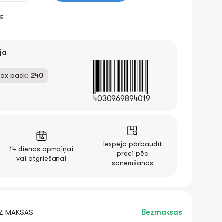
:
ja
ax pack:
240
4030969894019
Iespēja pārbaudīt
14 dienas apmaiņai
preci pēc
vai atgriešanai
saņemšanas
EZ MAKSAS
Bezmaksas