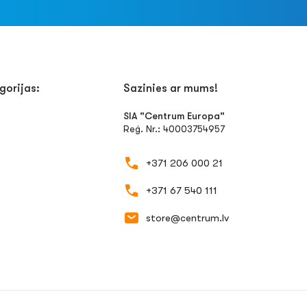
gorijas:
Sazinies ar mums!
SIA "Centrum Europa"
Reģ. Nr.: 40003754957
+371 206 000 21
+371 67 540 111
store@centrum.lv