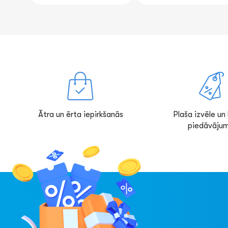
Ātra un ērta iepirkšanās
Plaša izvēle un l
piedāvājum