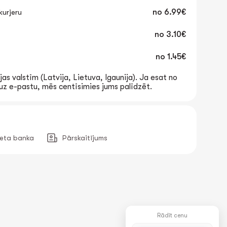
urjeru
no
6.99€
no
3.10€
no
1.45€
jas valstīm (Latvija, Lietuva, Igaunija). Ja esat no
t uz e-pastu, mēs centīsimies jums palīdzēt.
neta banka
Pārskaitījums
Rādīt cenu