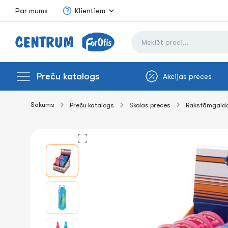
Par mums
Klientiem
Preču katalogs
Akcijas preces
Sākums
Preču katalogs
Skolas preces
Rakstāmgalda