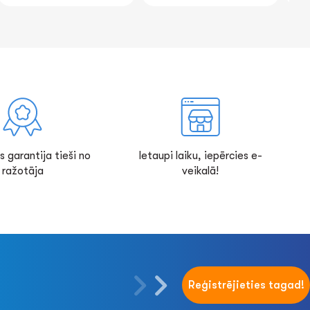
s garantija tieši no
Ietaupi laiku, iepērcies e-
ražotāja
veikalā!
Reģistrējieties tagad!