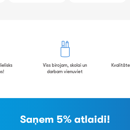
ielisks
Viss birojam, skolai un
Kvalitāte
s!
darbam vienuviet
Saņem 5% atlaidi!