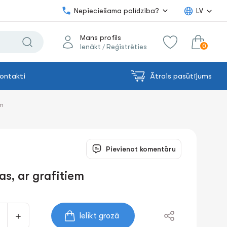
Nepieciešama palīdzība?
LV
Mans profils
0
Ienākt
Reģistrēties
/
ontakti
Ātrais pasūtījums
0.00€
uz grozu
Summa:
em
Pievienot komentāru
as, ar grafītiem
Ielikt grozā