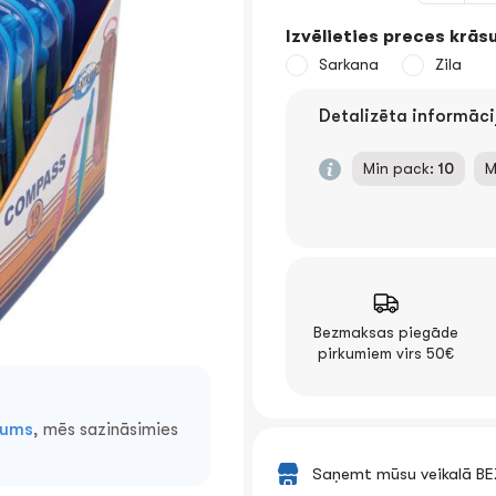
Izvēlieties preces krāsu
Sarkana
Zila
Detalizēta informāci
Min pack:
10
M
Bezmaksas piegāde
pirkumiem virs 50€
mums
, mēs sazināsimies
Saņemt mūsu veikalā B