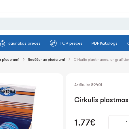
Jaunākās preces
TOP preces
PDF Katalogs
K
 piederumi
Rasēšanas piederumi
Cirkulis plastmasas, ar grafīti
Artikuls: 89401
Cirkulis plastmas
1.77€