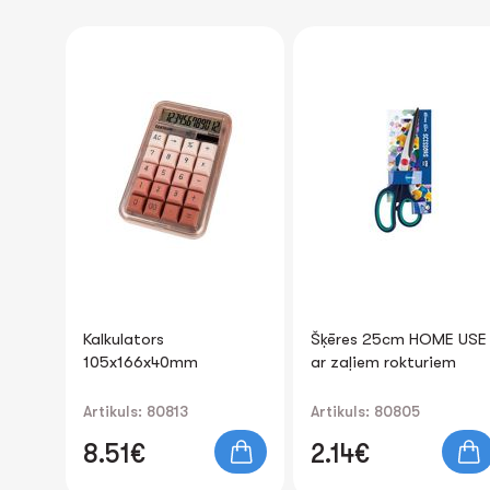
-20%
Šķēres 25cm HOME USE
Galda paliktnis
ar zaļiem rokturiem
103x93x85mm
Artikuls: 80805
Artikuls: 89010
2.61€
-20%
2.14€
2.09€