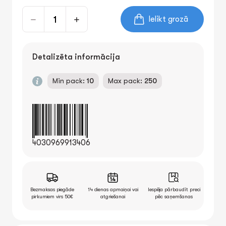
Ielikt grozā
Detalizēta informācija
Min pack:
10
Max pack:
250
4030969913406
Bezmaksas piegāde
14 dienas apmaiņai vai
Iespēja pārbaudīt preci
pirkumiem virs 50€
atgriešanai
pēc saņemšanas