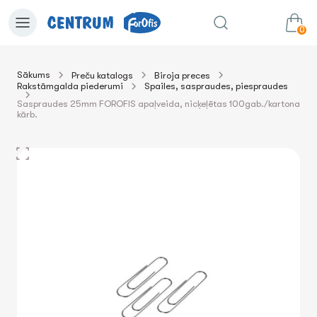
0
Sākums
Preču katalogs
Biroja preces
Rakstāmgalda piederumi
Spailes, saspraudes, piespraudes
0.00€
uz grozu
Summa:
Saspraudes 25mm FOROFIS apaļveida, nicķeļētas 100gab./kartona
kārb.