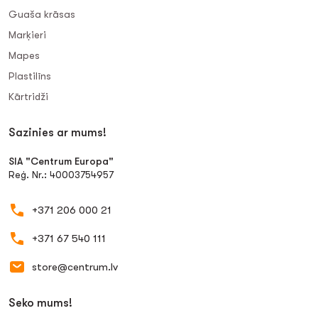
Guaša krāsas
Marķieri
Mapes
Plastilīns
Kārtridži
Sazinies ar mums!
SIA "Centrum Europa"
Reģ. Nr.: 40003754957
+371 206 000 21
+371 67 540 111
store@centrum.lv
Seko mums!