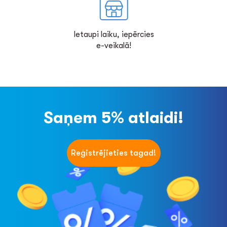
Ietaupi laiku, iepērcies
e-veikalā!
Saņem 5% atlaidi!
Reģistrējieties tagad!