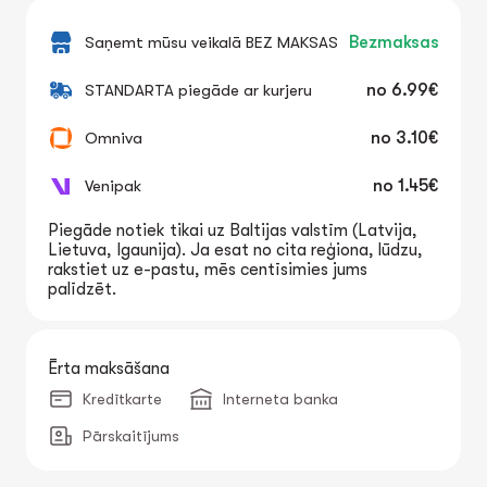
Saņemt mūsu veikalā BEZ MAKSAS
Bezmaksas
STANDARTA piegāde ar kurjeru
no
6.99€
Omniva
no
3.10€
Venipak
no
1.45€
Piegāde notiek tikai uz Baltijas valstīm (Latvija,
Lietuva, Igaunija). Ja esat no cita reģiona, lūdzu,
rakstiet uz e-pastu, mēs centīsimies jums
palīdzēt.
Ērta maksāšana
Kredītkarte
Interneta banka
Pārskaitījums