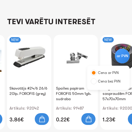
TEVI VARĒTU INTERESĒT
NEW
NEW
ar PVN
Cena ar PVN
Cena bez PVN
Skavotājs #24/6 26/6
Spailes papīram
Magnētiskais tur
20lp. FOROFIS (grey)
FOROFIS 50mm 1gb.
saspraudēm FO
sudraba
57x70x70mm
Artikuls: 92042
Artikuls: 91487
Artikuls: 9203
3.86€
0.22€
1.23€