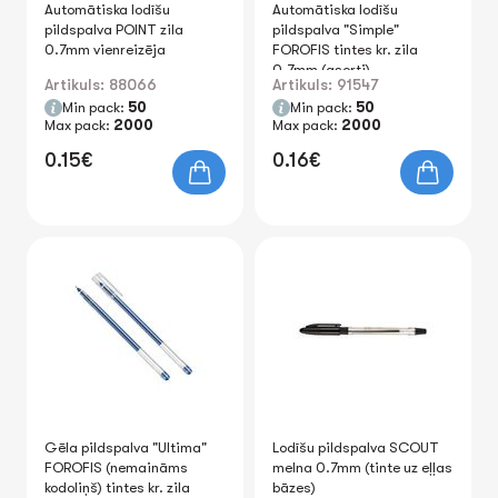
Automātiska lodīšu
Automātiska lodīšu
pildspalva POINT zila
pildspalva "Simple"
0.7mm vienreizēja
FOROFIS tintes kr. zila
0.7mm (asorti)
Artikuls: 88066
Artikuls: 91547
Min pack:
50
Min pack:
50
Max pack:
2000
Max pack:
2000
0.15€
0.16€
Gēla pildspalva "Ultima"
Lodīšu pildspalva SCOUT
FOROFIS (nemaināms
melna 0.7mm (tinte uz eļļas
kodoliņš) tintes kr. zila
bāzes)