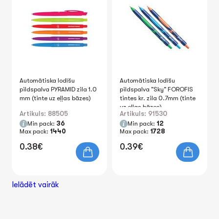
Automātiska lodīšu
Automātiska lodīšu
pildspalva PYRAMID zila 1.0
pildspalva "Sky" FOROFIS
mm (tinte uz eļļas bāzes)
tintes kr. zila 0.7mm (tinte
uz eļļas bāzes)
Artikuls: 88505
Artikuls: 91530
Min pack:
36
Min pack:
12
Max pack:
1440
Max pack:
1728
0.38€
0.39€
Ielādēt vairāk