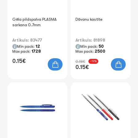
Gēla pildspalva PLASMA
Dāvanu kastīte
sarkana 0.7mm
Artikuls: 83477
Artikuls: 81898
Min pack:
12
Min pack:
50
Max pack:
1728
Max pack:
2500
0.15€
0.18€
-19%
0.15€