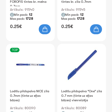
FOROFIS tintes kr. melna
tintes kr. zila 0.7mm
0.7mm
Artikuls: 91540
Artikuls: 91545
Min pack:
12
Min pack:
12
Max pack:
1728
Max pack:
1728
0.25€
0.25€
TOP
Lodīšu pildspalva NICE zila
Lodīšu pildspalva “One” zila
0.7mm (tinte uz eļļas
0.7 mm (tinte uz eļļas
bāzes)
bāzes) vienreizēja
Artikuls: 80090
Artikuls: 80089