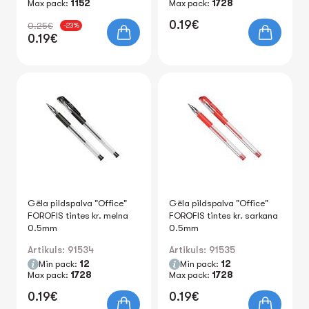
Max pack:
1152
Max pack:
1728
0.19€
0.25€
-23%
0.19€
Gēla pildspalva "Office"
Gēla pildspalva "Office"
FOROFIS tintes kr. melna
FOROFIS tintes kr. sarkana
0.5mm
0.5mm
Artikuls: 91534
Artikuls: 91535
Min pack:
12
Min pack:
12
Max pack:
1728
Max pack:
1728
0.19€
0.19€