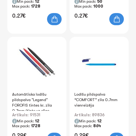
Min pack:
12
Min pack:
50
Max pack:
1728
Max pack:
1000
0.27€
0.27€
Automātiska lodīšu
Lodīšu pildspalva
pildspalva "Legend"
“COMFORT” zila 0.7mm
FOROFIS tintes kr. zila
vienreizēja
0.7mm (tinte uz eļļas
Artikuls: 91531
Artikuls: 89836
bāzes)
Min pack:
12
Min pack:
12
Max pack:
1728
Max pack:
864
0.29€
0.29€