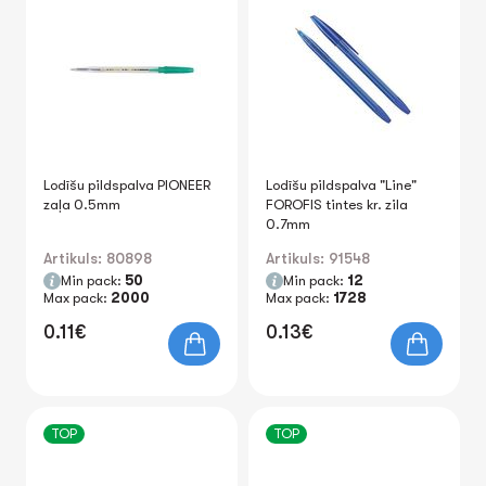
Lodīšu pildspalva PIONEER
Lodīšu pildspalva "Line"
zaļa 0.5mm
FOROFIS tintes kr. zila
0.7mm
Artikuls: 80898
Artikuls: 91548
Min pack:
50
Min pack:
12
Max pack:
2000
Max pack:
1728
0.11€
0.13€
TOP
TOP