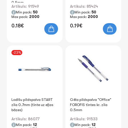
0.5mm
Artikuls: 91549
Artikuls: 85424
Min pack:
50
Min pack:
50
Max pack:
2000
Max pack:
2000
0.18€
0.19€
-23%
Lodīšu pildspalva START
Gēla pildspalva "Office"
zila 0.7mm (tinte uz eļļas
FOROFIS tintes kr. zila
bāzes)
0.5mm
Artikuls: 86077
Artikuls: 91533
Min pack:
12
Min pack:
12