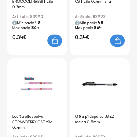
BROCCOLI RABBIT zila
CAT zila 0.7mm zila
0.7mm
Artikuls: 83990
Artikuls: 83993
Min pack:
48
Min pack:
48
Max pack:
864
Max pack:
864
0.34€
0.34€
Lodīšu pildspalva
Gēla pildspalva JAZZ
STRAWBERRY CAT zila
melna 0.5mm
0.7mm