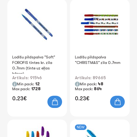
Lodīšu pildspalva "Soft"
Lodīšu pildspalva
FOROFIS tintes kr. zila
"CHRISTMAS" zila 0.7mm
0.7mm (tinte uz eļļas
bāzes)
Artikuls: 91546
Artikuls: 89665
Min pack:
12
Min pack:
48
Max pack:
1728
Max pack:
864
0.23€
0.23€
NEW