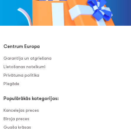
Centrum Europa
Garantija un atgriešana
Lietošanas noteikumi
Privātuma politika
Piegāde
Populārākās kategorijas:
Kancelejas preces
Biroja preces
Guaša krāsas