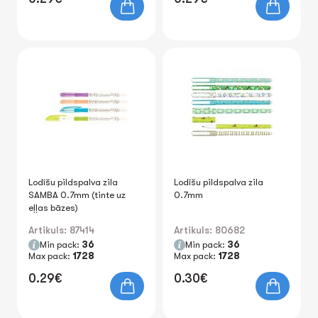
Lodīšu pildspalva zila
Lodīšu pildspalva zila
SAMBA 0.7mm (tinte uz
0.7mm
eļļas bāzes)
Artikuls: 87414
Artikuls: 80682
Min pack:
36
Min pack:
36
Max pack:
1728
Max pack:
1728
0.29€
0.30€