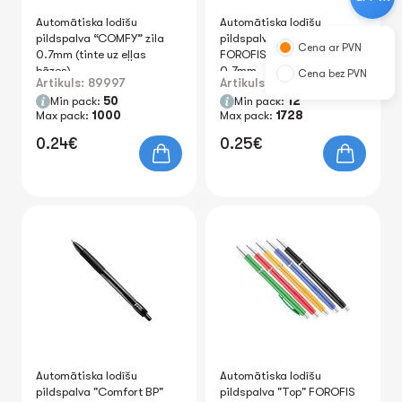
Automātiska lodīšu
Automātiska lodīšu
pildspalva “COMFY” zila
pildspalva "Comfort BP"
Cena ar PVN
0.7mm (tinte uz eļļas
FOROFIS tintes kr. zila
bāzes)
0.7mm
Cena bez PVN
Artikuls: 89997
Artikuls: 91539
Min pack:
50
Min pack:
12
Max pack:
1000
Max pack:
1728
0.24€
0.25€
Automātiska lodīšu
Automātiska lodīšu
pildspalva "Comfort BP"
pildspalva "Top" FOROFIS