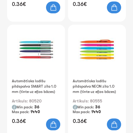
0.36€
0.36€
Automātiska lodīšu
Automātiska lodīšu
pildspalva SMART zila 1.0
pildspalva NEON zila 1.0
mm (tinte uz eļļas bāzes)
mm (tinte uz eļļas bāzes)
Artikuls: 80520
Artikuls: 80555
Min pack:
36
Min pack:
36
Max pack:
1440
Max pack:
1440
0.36€
0.36€