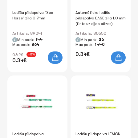
Lodīšu pildspalva "Sea
Automātiska lodīšu
Horse" zila 0.7mm
pildspalva EASE zila 1.0 mm
(tinte uz eļļas bāzes)
Artikuls: 89041
Artikuls: 80550
Min pack:
144
Min pack:
36
Max pack:
864
Max pack:
1440
0.34€
0.42€
-19%
0.34€
Lodīšu pildspalva
Lodīšu pildspalva LEMON