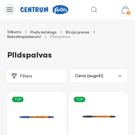
0
Sākums
Preču katalogs
Biroja preces
Rakstāmpiederumi
Pildspalvas
0.00€
uz grozu
Summa:
Pildspalvas
Filters
TOP
TOP