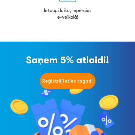
Ietaupi laiku, iepērcies
e-veikalā!
Saņem 5% atlaidi!
Reģistrējieties tagad!