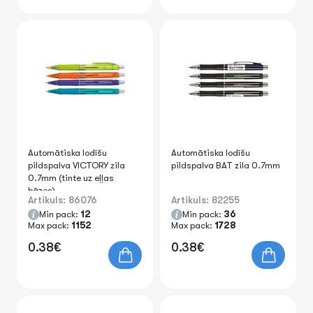
Automātiska lodīšu
Automātiska lodīšu
pildspalva VICTORY zila
pildspalva BAT zila 0.7mm
0.7mm (tinte uz eļļas
bāzes)
Artikuls: 86076
Artikuls: 82255
Min pack:
12
Min pack:
36
Max pack:
1152
Max pack:
1728
0.38€
0.38€