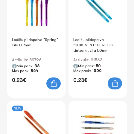
Lodīšu pildspalva "Spring"
Lodīšu pildspalva
zila 0.7mm
"DOKUMENT" FOROFIS
tintes kr. zila 1.0mm
Artikuls: 89796
Artikuls: 91563
Min pack:
36
Min pack:
50
Max pack:
864
Max pack:
1000
0.23€
0.23€
NEW