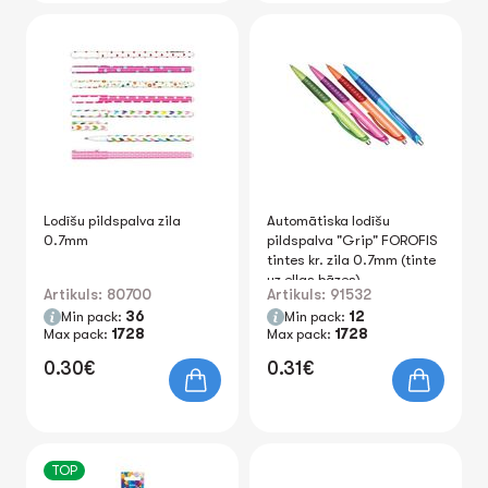
Lodīšu pildspalva zila
Automātiska lodīšu
0.7mm
pildspalva "Grip" FOROFIS
tintes kr. zila 0.7mm (tinte
uz eļļas bāzes)
Artikuls: 80700
Artikuls: 91532
Min pack:
36
Min pack:
12
Max pack:
1728
Max pack:
1728
0.30€
0.31€
TOP