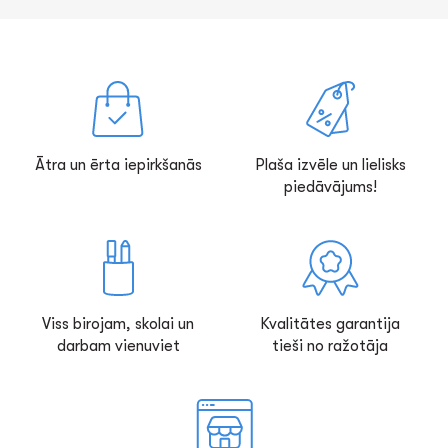
Ātra un ērta iepirkšanās
Plaša izvēle un lielisks
piedāvājums!
Viss birojam, skolai un
Kvalitātes garantija
darbam vienuviet
tieši no ražotāja