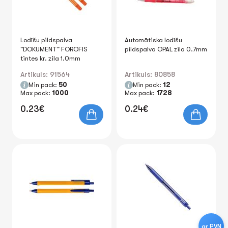
Lodīšu pildspalva
Automātiska lodīšu
"DOKUMENT" FOROFIS
pildspalva OPAL zila 0.7mm
tintes kr. zila 1.0mm
Artikuls: 91564
Artikuls: 80858
Min pack:
50
Min pack:
12
Max pack:
1000
Max pack:
1728
0.23€
0.24€
ar PVN