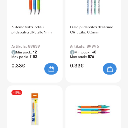
Automātiska lodīšu
Gēla pildspalva dzēšama
pildspalva LINE zila 1mm
CAT, zila, 0.5mm
Artikuls: 89839
Artikuls: 89996
Min pack:
12
Min pack:
48
Max pack:
1152
Max pack:
576
0.33€
0.33€
-19%