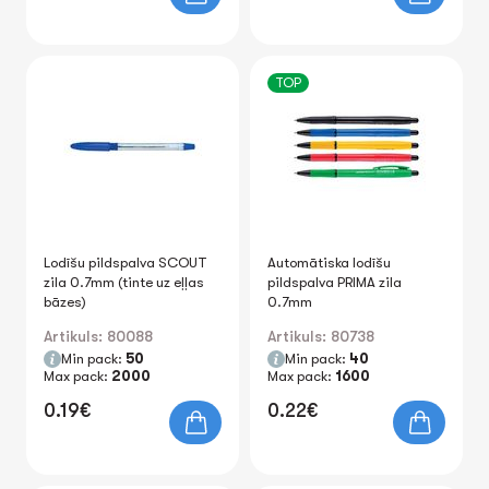
TOP
Lodīšu pildspalva SCOUT
Automātiska lodīšu
zila 0.7mm (tinte uz eļļas
pildspalva PRIMA zila
bāzes)
0.7mm
Artikuls: 80088
Artikuls: 80738
Min pack:
50
Min pack:
40
Max pack:
2000
Max pack:
1600
0.19€
0.22€