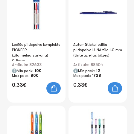
Lodīšu pildspalvu komplekts
Automātiska lodīšu
PIONEER
pildspalva LUNA zila 1.0 mm
(zila,melna,sarkana)
(tinte uz eļļas bāzes)
0.5mm
Artikuls: 82633
Artikuls: 88504
Min pack:
100
Min pack:
12
Max pack:
800
Max pack:
1728
0.33€
0.33€