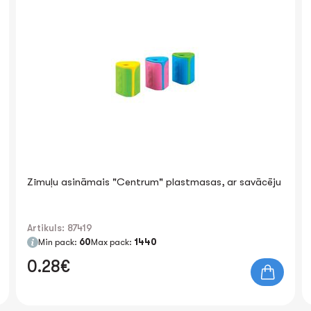
Zīmuļu asināmais "Centrum" plastmasas, ar savācēju
Artikuls: 87419
Min pack:
60
Max pack:
1440
0.28€