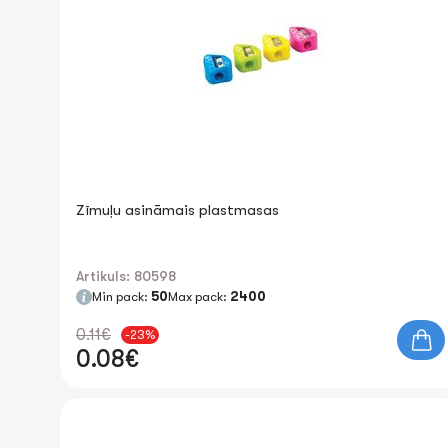
Zīmuļu asināmais plastmasas
Artikuls: 80598
Min pack:
50
Max pack:
2400
0.11€
-23%
0.08€