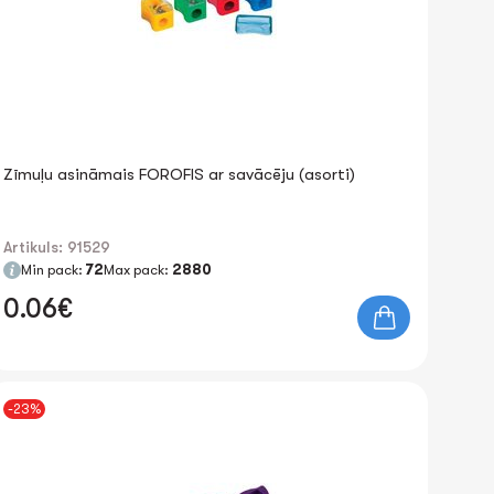
Zīmuļu asināmais FOROFIS ar savācēju (asorti)
Artikuls: 91529
Min pack:
72
Max pack:
2880
0.06€
-23%