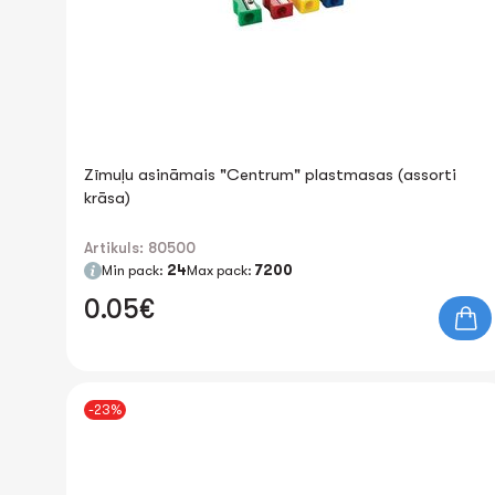
Zīmuļu asināmais "Centrum" plastmasas (assorti
krāsa)
Artikuls: 80500
Min pack:
24
Max pack:
7200
0.05€
-23%