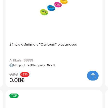
Zīmuļu asināmais "Centrum" plastmasas
Artikuls: 88833
Min pack:
48
Max pack:
1440
0.11€
-23%
0.08€
TOP