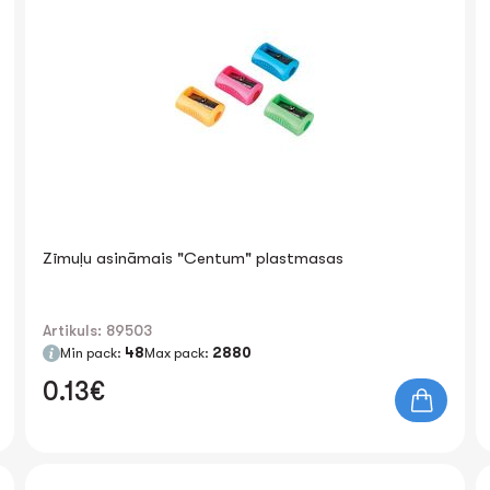
Zīmuļu asināmais "Centum" plastmasas
Artikuls: 89503
Min pack:
48
Max pack:
2880
0.13€