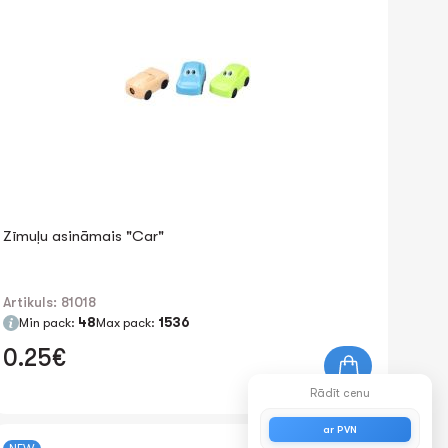
Zīmuļu asināmais "Car"
Artikuls: 81018
Min pack:
48
Max pack:
1536
0.25€
Rādīt cenu
ar PVN