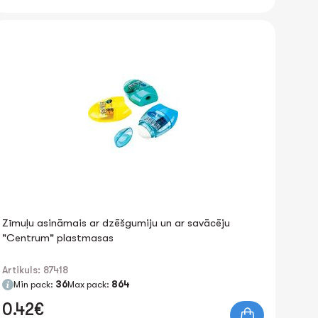
Zīmuļu asināmais ar dzēšgumiju un ar savācēju
"Centrum" plastmasas
Artikuls: 87418
Min pack:
36
Max pack:
864
0.42€