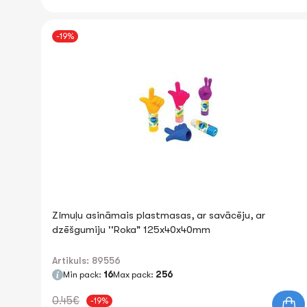
-19%
Zīmuļu asināmais plastmasas, ar savācēju, ar
dzēšgumiju ''Roka" 125x40x40mm
Artikuls: 89556
Min pack:
16
Max pack:
256
0.45€
-19%