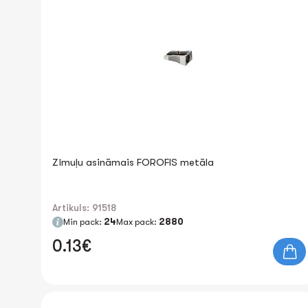
Zīmuļu asināmais FOROFIS metāla
Artikuls: 91518
Min pack:
24
Max pack:
2880
0.13€