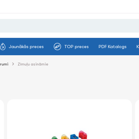
Jaunākās preces
TOP preces
PDF Katalogs
K
rumi
Zīmuļu asināmie