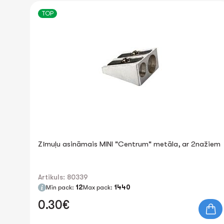
TOP
Zīmuļu asināmais MINI "Centrum" metāla, ar 2nažiem
Artikuls: 80339
Min pack:
12
Max pack:
1440
0.30€