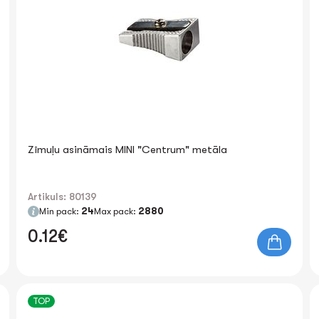
Zīmuļu asināmais MINI "Centrum" metāla
Artikuls: 80139
Min pack:
24
Max pack:
2880
0.12€
TOP