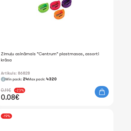
Zīmuļu asināmais "Centrum" plastmasas, assorti
krāsa
Artikuls: 86828
Min pack:
24
Max pack:
4320
0.11€
-23%
0.08€
-19%