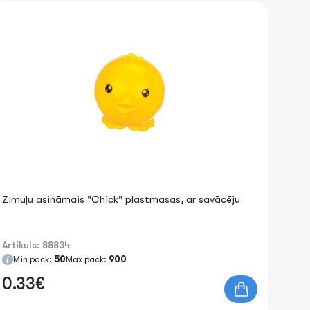
Zīmuļu asināmais "Chick" plastmasas, ar savācēju
Artikuls: 88834
Min pack:
50
Max pack:
900
0.33€