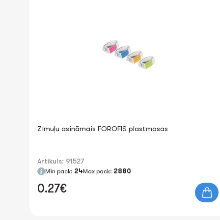
Zīmuļu asināmais FOROFIS plastmasas
Artikuls: 91527
Min pack:
24
Max pack:
2880
0.27€