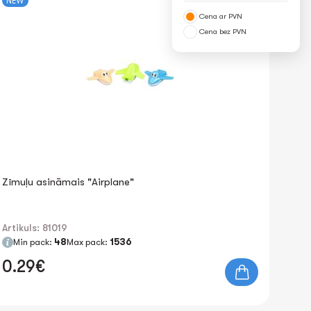
NEW
Cena ar PVN
Cena bez PVN
Zīmuļu asināmais "Airplane"
Artikuls: 81019
Min pack:
48
Max pack:
1536
0.29€