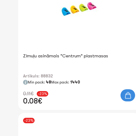
Zīmuļu asināmais "Centrum" plastmasas
Artikuls: 88832
Min pack:
48
Max pack:
1440
0.11€
-23%
0.08€
-23%