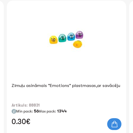
Zīmuļu asināmais "Emotions" plastmasas,ar savācēju
Artikuls: 88831
Min pack:
56
Max pack:
1344
0.30€