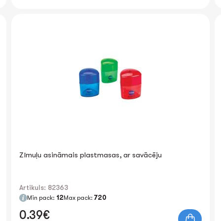
Zīmuļu asināmais plastmasas, ar savācēju
Artikuls: 82363
Min pack:
12
Max pack:
720
0.39€