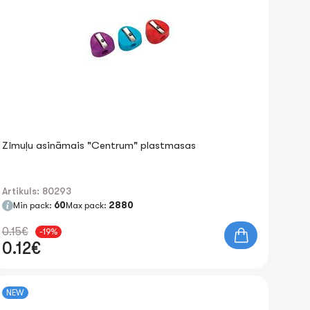
Zīmuļu asināmais "Centrum" plastmasas
Artikuls: 80293
Min pack:
60
Max pack:
2880
0.15€
-19%
0.12€
NEW