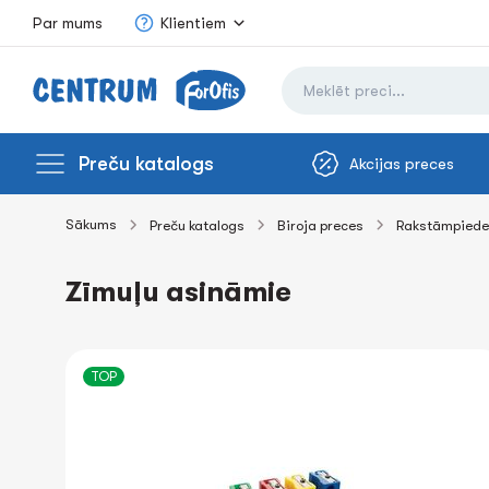
Par mums
Klientiem
Preču katalogs
Akcijas preces
Sākums
Preču katalogs
Biroja preces
Rakstāmpiede
Zīmuļu asināmie
TOP