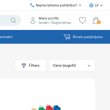
Nepieciešama palīdzība?
LV
Mans profils
0
Ienākt
Reģistrēties
/
ontakti
Ātrais pasūtījums
0.00€
uz grozu
Summa:
Filters