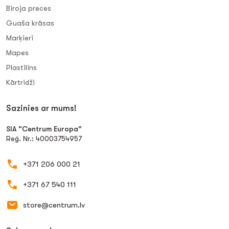
Biroja preces
Guaša krāsas
Marķieri
Mapes
Plastilīns
Kārtridži
Sazinies ar mums!
SIA "Centrum Europa"
Reģ. Nr.: 40003754957
+371 206 000 21
+371 67 540 111
store@centrum.lv