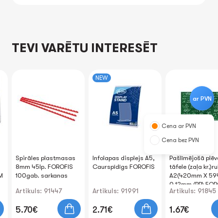
TEVI VARĒTU INTERESĒT
NEW
ar PVN
Cena ar PVN
Cena bez PVN
Spirāles plastmasas
Infolapas displejs A5,
Pašlīmējošā plēv
8mm 45lp. FOROFIS
Caurspīdīgs FOROFIS
tāfele (zaļa kr.)rul
M
100gab. sarkanas
A2(420mm X 5
0.12mm (PP) FOR
Artikuls: 91447
Artikuls: 91991
Artikuls: 91845
5.70€
2.71€
1.67€