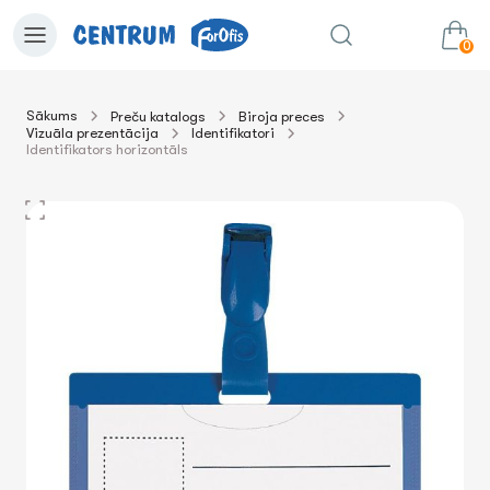
0
Sākums
Preču katalogs
Biroja preces
Vizuāla prezentācija
Identifikatori
0.00€
uz grozu
Summa:
Identifikators horizontāls