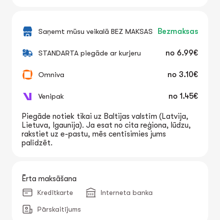
Saņemt mūsu veikalā BEZ MAKSAS
Bezmaksas
STANDARTA piegāde ar kurjeru
no
6.99€
Omniva
no
3.10€
Venipak
no
1.45€
Piegāde notiek tikai uz Baltijas valstīm (Latvija,
Lietuva, Igaunija). Ja esat no cita reģiona, lūdzu,
rakstiet uz e-pastu, mēs centīsimies jums
palīdzēt.
Ērta maksāšana
Kredītkarte
Interneta banka
Pārskaitījums