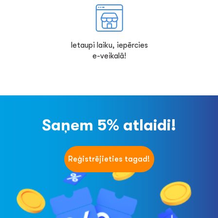
Ietaupi laiku, iepērcies
e-veikalā!
Saņem 5% atlaidi!
Reģistrējieties tagad!