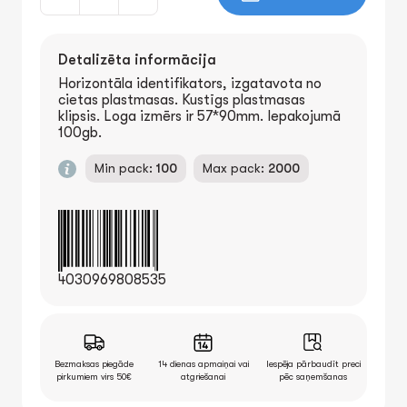
Detalizēta informācija
Horizontāla identifikators, izgatavota no
cietas plastmasas. Kustīgs plastmasas
klipsis. Loga izmērs ir 57*90mm. Iepakojumā
100gb.
Min pack:
100
Max pack:
2000
4030969808535
Bezmaksas piegāde
14 dienas apmaiņai vai
Iespēja pārbaudīt preci
pirkumiem virs 50€
atgriešanai
pēc saņemšanas