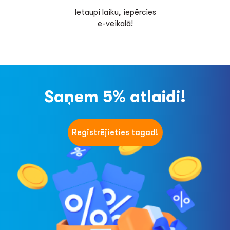
Ietaupi laiku, iepērcies
e-veikalā!
Saņem 5% atlaidi!
Reģistrējieties tagad!