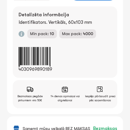
Detalizēta informācija
Identifikators. Vertikāls, 60x103 mm
Min pack:
10
Max pack:
4000
4030969890189
Bezmaksas piegāde
14 dienas apmaiņai vai
Iespēja pārbaudīt preci
pirkumiem virs 50€
atgriešanai
pēc saņemšanas
Saņemt mūsu veikalā BEZ MAKSAS
Bezmaksas