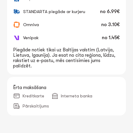
STANDARTA piegāde ar kurjeru
no
6.99€
Omniva
no
3.10€
Venipak
no
1.45€
Piegāde notiek tikai uz Baltijas valstīm (Latvija,
Lietuva, Igaunija). Ja esat no cita reģiona, lūdzu,
rakstiet uz e-pastu, mēs centīsimies jums
palīdzēt.
Ērta maksāšana
Kredītkarte
Interneta banka
Pārskaitījums