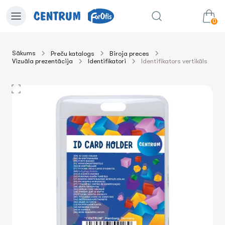
0
Sākums
Preču katalogs
Biroja preces
Vizuāla prezentācija
Identifikatori
Identifikators vertikāls
0.00€
uz grozu
Summa: