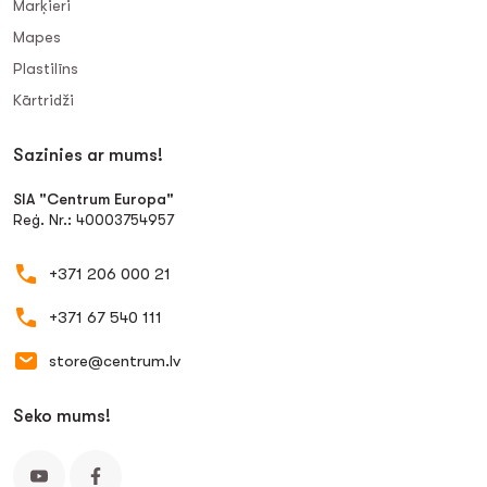
Marķieri
Mapes
Plastilīns
Kārtridži
Sazinies ar mums!
SIA "Centrum Europa"
Reģ. Nr.: 40003754957
+371 206 000 21
+371 67 540 111
store@centrum.lv
Seko mums!