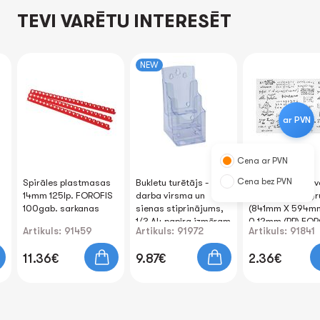
TEVI VARĒTU INTERESĒT
NEW
ar PVN
Cena ar PVN
Cena bez PVN
Spirāles plastmasas
Bukletu turētājs -
Pašlīmējošā plēv
14mm 125lp. FOROFIS
darba virsma un
tāfele (balta kr.)ru
100gab. sarkanas
sienas stiprinājums,
(841mm X 594m
1/3 A4 papīra izmēram
0.12mm (PP) FOR
Artikuls: 91459
Artikuls: 91972
Artikuls: 91841
FOROFIS
11.36€
9.87€
2.36€