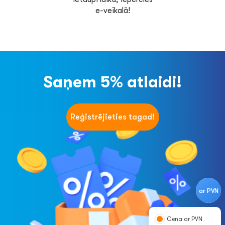
e-veikalā!
Saņem 5% atlaidi!
Reģistrējieties tagad!
ar PVN
Cena ar PVN