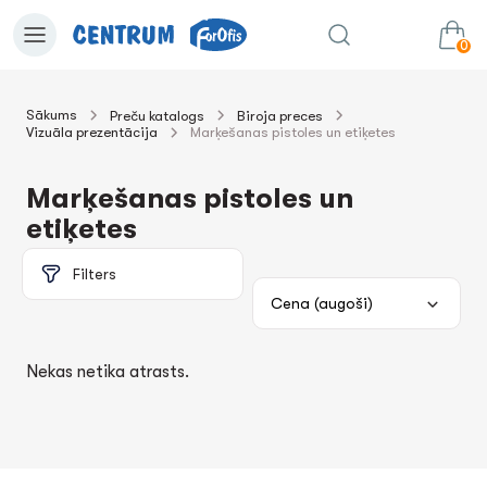
0
Sākums
Preču katalogs
Biroja preces
Vizuāla prezentācija
Marķešanas pistoles un etiķetes
0.00€
uz grozu
Summa:
Marķešanas pistoles un
etiķetes
Filters
Nekas netika atrasts.