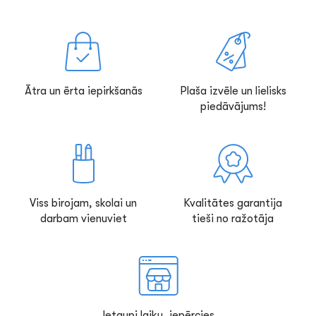
Ātra un ērta iepirkšanās
Plaša izvēle un lielisks
piedāvājums!
Viss birojam, skolai un
Kvalitātes garantija
darbam vienuviet
tieši no ražotāja
Ietaupi laiku, iepērcies