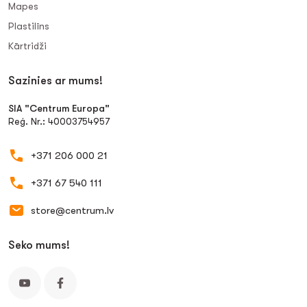
Mapes
Plastilīns
Kārtridži
Sazinies ar mums!
SIA "Centrum Europa"
Reģ. Nr.: 40003754957
+371 206 000 21
+371 67 540 111
store@centrum.lv
Seko mums!