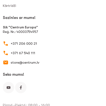
Kārtridži
Sazinies ar mums!
SIA "Centrum Europa"
Reģ. Nr.: 40003754957
+371 206 000 21
+371 67 540 111
store@centrum.lv
Seko mums!
Pirmd.-Piektd.: 08:00 - 16:00