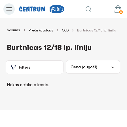
0
Sākums
Preču katalogs
OLD
Burtnīcas 12/18 lp. līniju
0.00€
uz grozu
Summa:
Burtnīcas 12/18 lp. līniju
Filters
Nekas netika atrasts.