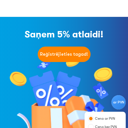
Saņem 5% atlaidi!
Reģistrējieties tagad!
ar PVN
Cena ar PVN
Cena bez PVN