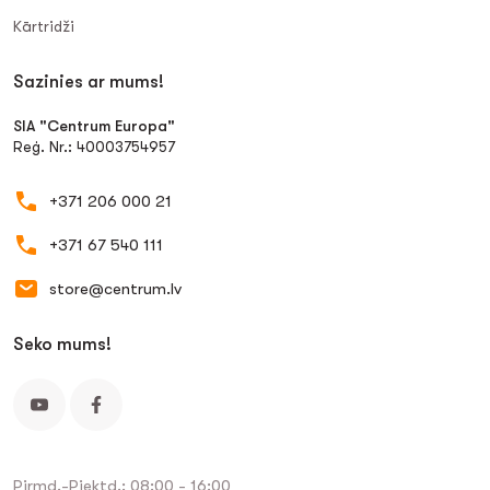
Kārtridži
Sazinies ar mums!
SIA "Centrum Europa"
Reģ. Nr.: 40003754957
+371 206 000 21
+371 67 540 111
store@centrum.lv
Seko mums!
Pirmd.-Piektd.: 08:00 - 16:00