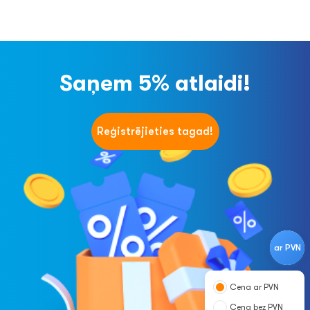
Saņem 5% atlaidi!
Reģistrējieties tagad!
ar PVN
Cena ar PVN
Cena bez PVN