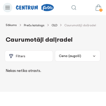
0
Sākums
Preču katalogs
OLD
Caurumotāji daiļradei
0.00€
uz grozu
Summa:
Caurumotāji daiļradei
Filters
Nekas netika atrasts.