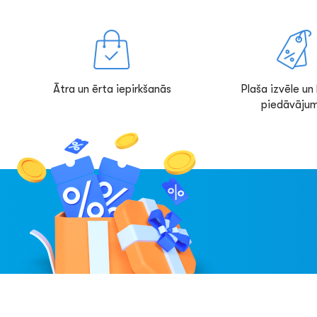
Ātra un ērta iepirkšanās
Plaša izvēle un l
piedāvājum