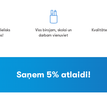
ielisks
Viss birojam, skolai un
Kvalitāte
s!
darbam vienuviet
Saņem 5% atlaidi!