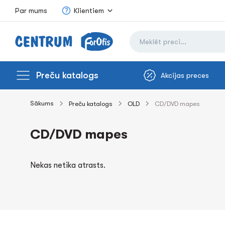
Par mums
Klientiem
Preču katalogs
Akcijas preces
Sākums
Preču katalogs
OLD
CD/DVD mapes
CD/DVD mapes
Nekas netika atrasts.