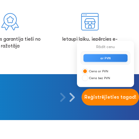
s garantija tieši no
Ietaupi laiku, iepērcies e-
ražotāja
veikalā!
Rādīt cenu
ar PVN
Cena ar PVN
Cena bez PVN
Reģistrējieties tagad!