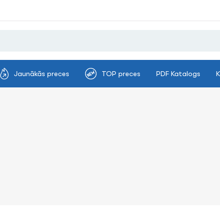
Jaunākās preces
TOP preces
PDF Katalogs
K