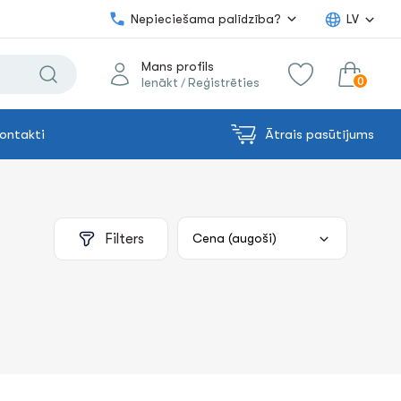
Nepieciešama palīdzība?
LV
Mans profils
0
Ienākt
Reģistrēties
/
ontakti
Ātrais pasūtījums
0.00€
uz grozu
Summa:
Filters