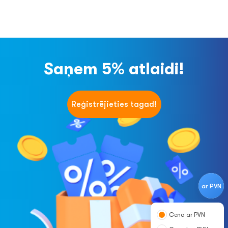
Saņem 5% atlaidi!
Reģistrējieties tagad!
ar PVN
Cena ar PVN