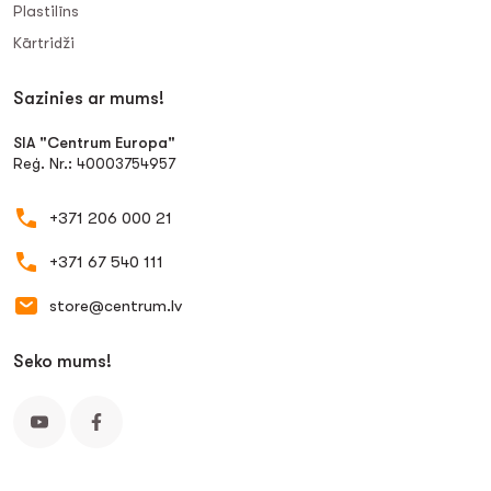
Plastilīns
Kārtridži
Sazinies ar mums!
SIA "Centrum Europa"
Reģ. Nr.: 40003754957
+371 206 000 21
+371 67 540 111
store@centrum.lv
Seko mums!