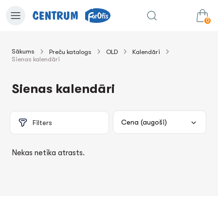
0
Sākums
Preču katalogs
OLD
Kalendāri
Sienas kalendāri
0.00€
uz grozu
Summa:
Sienas kalendāri
Filters
Nekas netika atrasts.