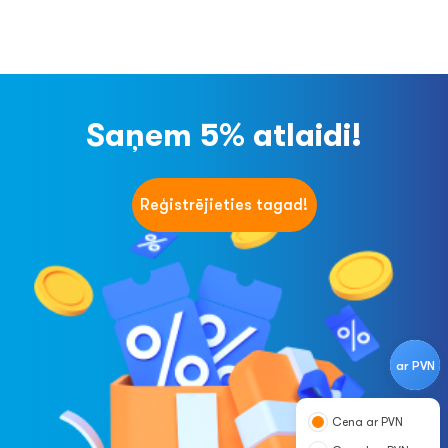
Saņem 5% atlaidi!
Reģistrējieties tagad!
ar PVN
Cena ar PVN