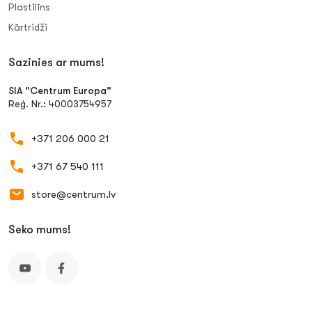
Plastilīns
Kārtridži
Sazinies ar mums!
SIA "Centrum Europa"
Reģ. Nr.: 40003754957
+371 206 000 21
+371 67 540 111
store@centrum.lv
Seko mums!