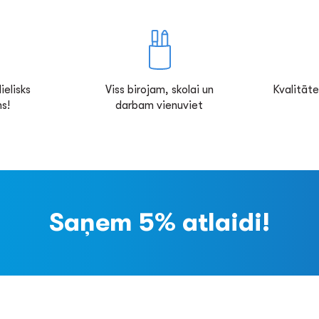
ielisks
Viss birojam, skolai un
Kvalitāte
s!
darbam vienuviet
Saņem 5% atlaidi!