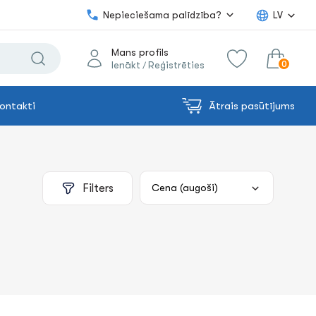
Nepieciešama palīdzība?
LV
Mans profils
0
Ienākt
Reģistrēties
/
ontakti
Ātrais pasūtījums
0.00€
uz grozu
Summa:
Filters