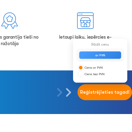
s garantija tieši no
Ietaupi laiku, iepērcies e-
ražotāja
veikalā!
Rādīt cenu
ar PVN
Cena ar PVN
Cena bez PVN
Reģistrējieties tagad!