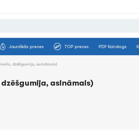
Jaunākās preces
TOP preces
PDF Katalogs
K
zīmulis, dzēšgumija, asināmais)
, dzēšgumija, asināmais)