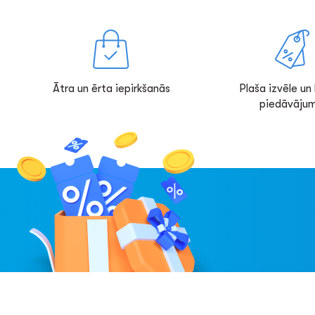
Ātra un ērta iepirkšanās
Plaša izvēle un l
piedāvājum