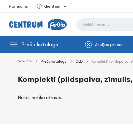
Par mums
Klientiem
Preču katalogs
Akcijas preces
Sākums
Preču katalogs
OLD
Komplekti (pildspalva, 
Komplekti (pildspalva, zīmulis
Nekas netika atrasts.