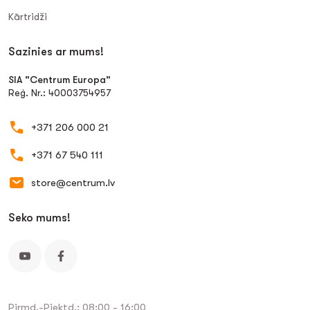
Kārtridži
Sazinies ar mums!
SIA "Centrum Europa"
Reģ. Nr.: 40003754957
+371 206 000 21
+371 67 540 111
store@centrum.lv
Seko mums!
Pirmd.-Piektd.: 08:00 - 16:00