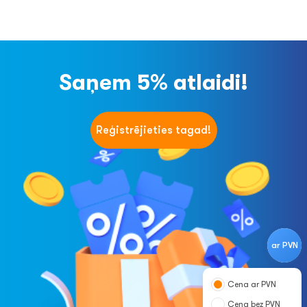
Saņem 5% atlaidi!
Reģistrējieties tagad!
ar PVN
Cena ar PVN
Cena bez PVN