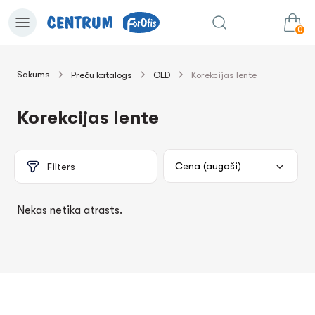
0
Sākums
Preču katalogs
OLD
Korekcijas lente
0.00€
uz grozu
Summa:
Korekcijas lente
Filters
Nekas netika atrasts.