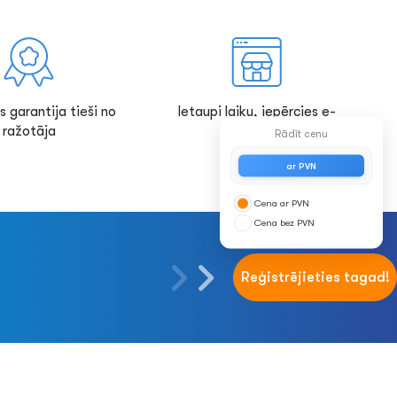
s garantija tieši no
Ietaupi laiku, iepērcies e-
ražotāja
veikalā!
Rādīt cenu
ar PVN
Cena ar PVN
Cena bez PVN
Reģistrējieties tagad!