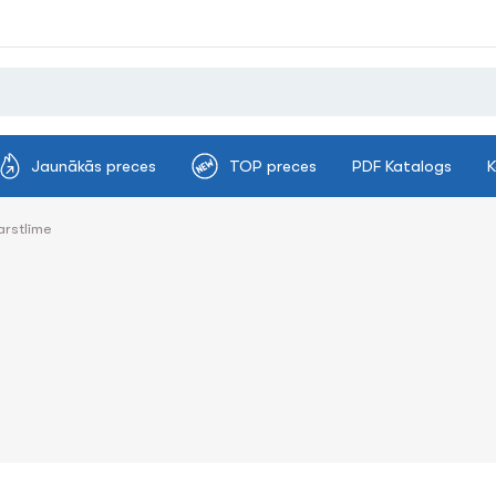
Jaunākās preces
TOP preces
PDF Katalogs
K
arstlīme