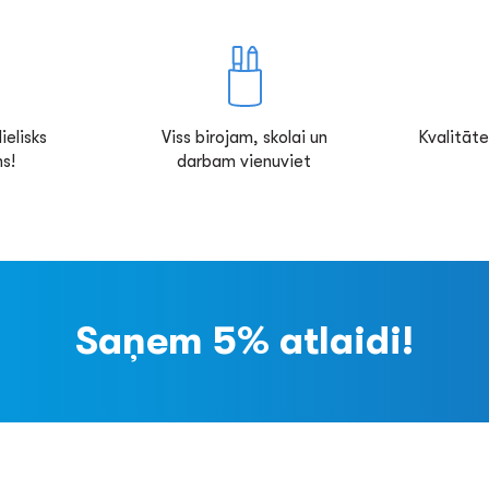
ielisks
Viss birojam, skolai un
Kvalitāte
s!
darbam vienuviet
Saņem 5% atlaidi!