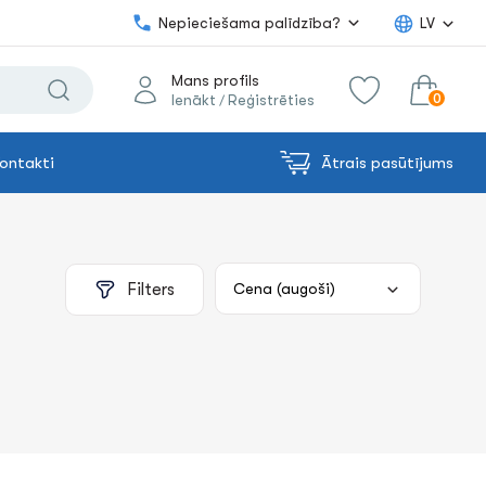
Nepieciešama palīdzība?
LV
Mans profils
0
Ienākt
Reģistrēties
/
ontakti
Ātrais pasūtījums
0.00€
uz grozu
Summa:
Filters