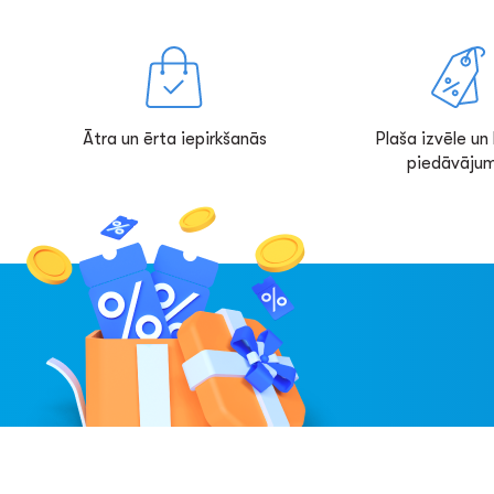
Ātra un ērta iepirkšanās
Plaša izvēle un l
piedāvājum