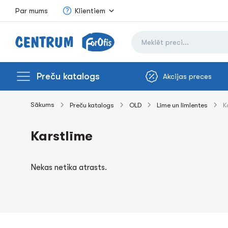
Par mums
Klientiem
Preču katalogs
Akcijas preces
Sākums
Preču katalogs
OLD
Līme un līmlentes
K
Karstlīme
Nekas netika atrasts.