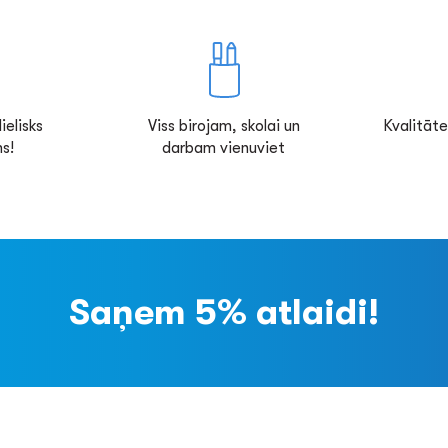
ielisks
Viss birojam, skolai un
Kvalitāte
s!
darbam vienuviet
Saņem 5% atlaidi!