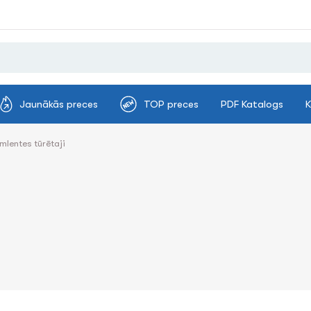
Jaunākās preces
TOP preces
PDF Katalogs
K
īmlentes tūrētaji