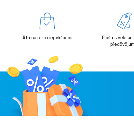
Ātra un ērta iepirkšanās
Plaša izvēle un l
piedāvājum