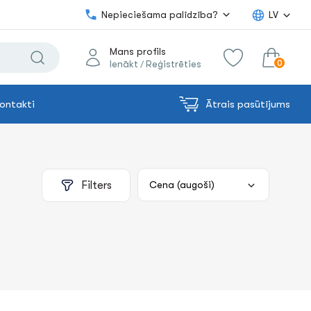
Nepieciešama palīdzība?
LV
Mans profils
0
Ienākt
Reģistrēties
/
ontakti
Ātrais pasūtījums
0.00€
uz grozu
Summa:
Filters