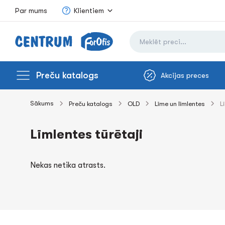
Par mums
Klientiem
Preču katalogs
Akcijas preces
Sākums
Preču katalogs
OLD
Līme un līmlentes
L
Līmlentes tūrētaji
Nekas netika atrasts.