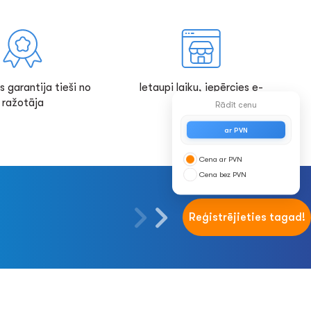
s garantija tieši no
Ietaupi laiku, iepērcies e-
ražotāja
veikalā!
Rādīt cenu
ar PVN
Cena ar PVN
Cena bez PVN
Reģistrējieties tagad!