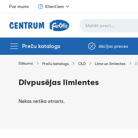
Par mums
Klientiem
Preču katalogs
Akcijas preces
Sākums
Preču katalogs
OLD
Līme un līmlentes
D
Divpusējas līmlentes
Nekas netika atrasts.