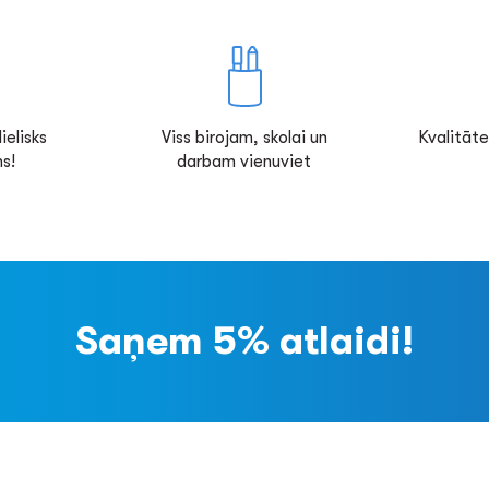
ielisks
Viss birojam, skolai un
Kvalitāte
s!
darbam vienuviet
Saņem 5% atlaidi!