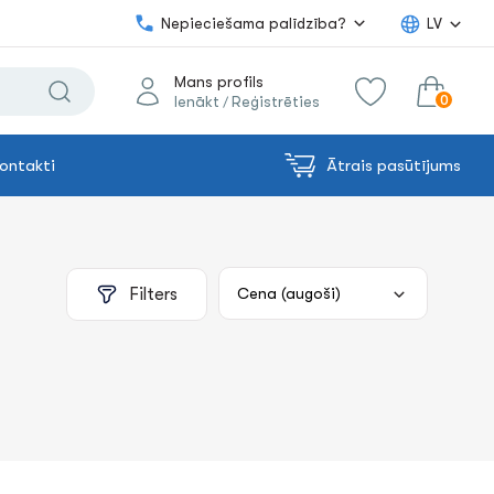
Nepieciešama palīdzība?
LV
Mans profils
0
Ienākt
Reģistrēties
/
ontakti
Ātrais pasūtījums
0.00€
uz grozu
Summa:
Filters