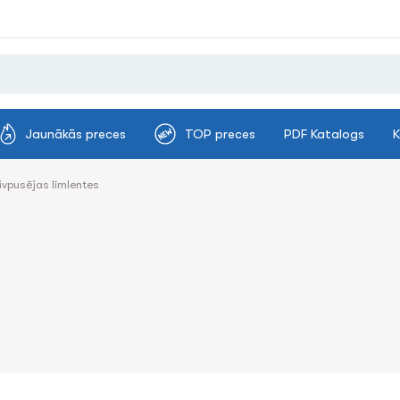
Jaunākās preces
TOP preces
PDF Katalogs
K
ivpusējas līmlentes