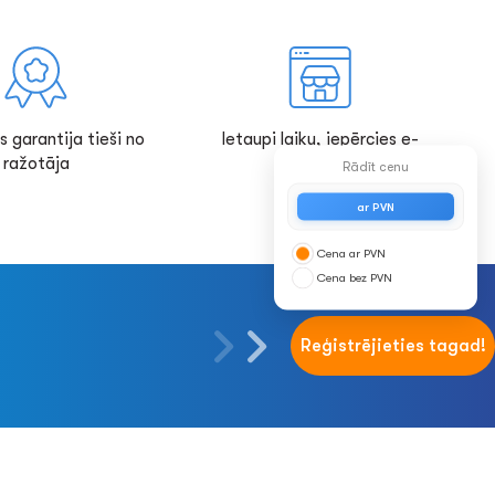
s garantija tieši no
Ietaupi laiku, iepērcies e-
ražotāja
veikalā!
Rādīt cenu
ar PVN
Cena ar PVN
Cena bez PVN
Reģistrējieties tagad!