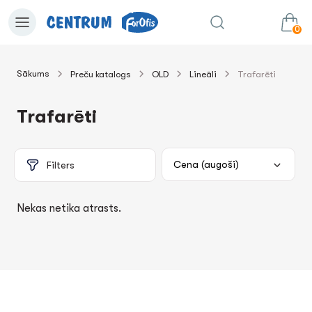
0
Sākums
Preču katalogs
OLD
Lineāli
Trafarēti
0.00€
uz grozu
Summa:
Trafarēti
Filters
Nekas netika atrasts.