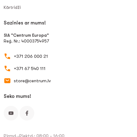
Kārtridži
Sazinies ar mums!
SIA "Centrum Europa"
Reģ. Nr.: 40003754957
+371 206 000 21
+371 67 540 111
store@centrum.lv
Seko mums!
Pirmd.-Piektd.: 08:00 - 16:00