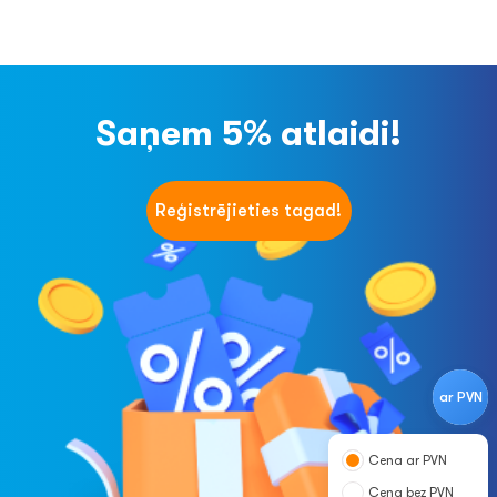
Saņem 5% atlaidi!
Reģistrējieties tagad!
ar PVN
Cena ar PVN
Cena bez PVN