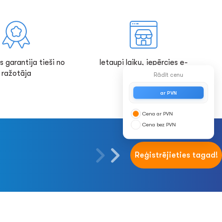
s garantija tieši no
Ietaupi laiku, iepērcies e-
ražotāja
veikalā!
Rādīt cenu
ar PVN
Cena ar PVN
Cena bez PVN
Reģistrējieties tagad!