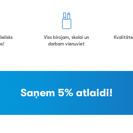
ielisks
Viss birojam, skolai un
Kvalitāte
s!
darbam vienuviet
Saņem 5% atlaidi!