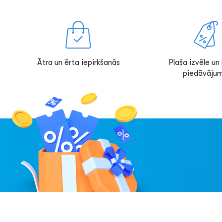
Ātra un ērta iepirkšanās
Plaša izvēle un l
piedāvājum