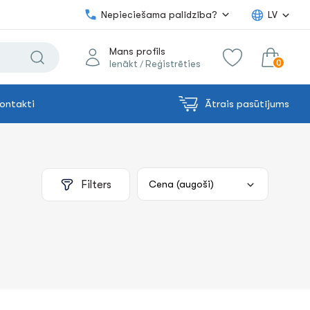
Nepieciešama palīdzība?
LV
Mans profils
0
Ienākt
Reģistrēties
/
ontakti
Ātrais pasūtījums
0.00€
uz grozu
Summa:
Filters