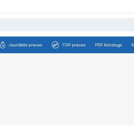
Jaunākās preces
TOP preces
PDF Katalogs
K