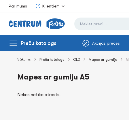
Par mums
Klientiem
Preču katalogs
Akcijas preces
Sākums
Preču katalogs
OLD
Mapes ar gumiju
M
Mapes ar gumiju A5
Nekas netika atrasts.