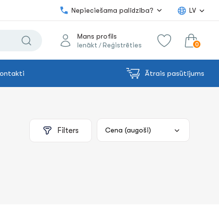
Nepieciešama palīdzība?
LV
Mans profils
0
Ienākt
Reģistrēties
/
ontakti
Ātrais pasūtījums
0.00€
uz grozu
Summa:
Filters