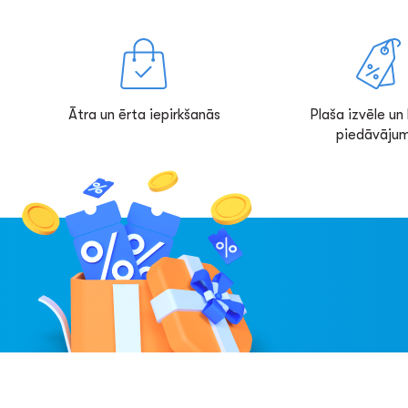
Ātra un ērta iepirkšanās
Plaša izvēle un l
piedāvājum