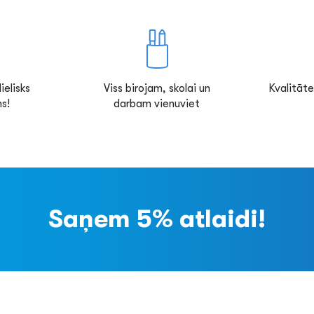
ielisks
Viss birojam, skolai un
Kvalitāte
s!
darbam vienuviet
Saņem 5% atlaidi!