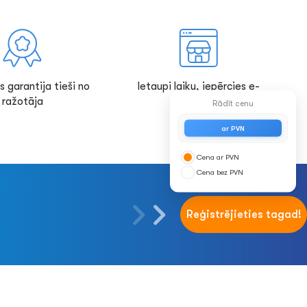
s garantija tieši no
Ietaupi laiku, iepērcies e-
ražotāja
veikalā!
Rādīt cenu
ar PVN
Cena ar PVN
Cena bez PVN
Reģistrējieties tagad!