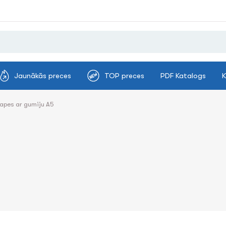
Jaunākās preces
TOP preces
PDF Katalogs
K
apes ar gumiju A5