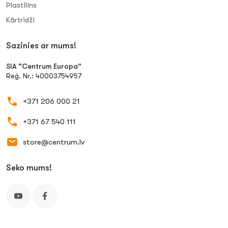
Plastilīns
Kārtridži
Sazinies ar mums!
SIA "Centrum Europa"
Reģ. Nr.: 40003754957
+371 206 000 21
+371 67 540 111
store@centrum.lv
Seko mums!