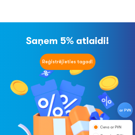
Saņem 5% atlaidi!
Reģistrējieties tagad!
ar PVN
Cena ar PVN