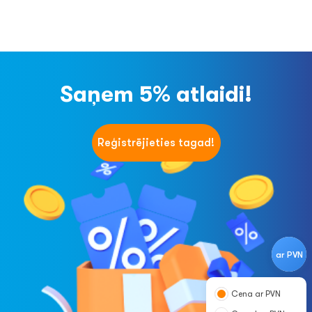
Saņem 5% atlaidi!
Reģistrējieties tagad!
ar PVN
Cena ar PVN