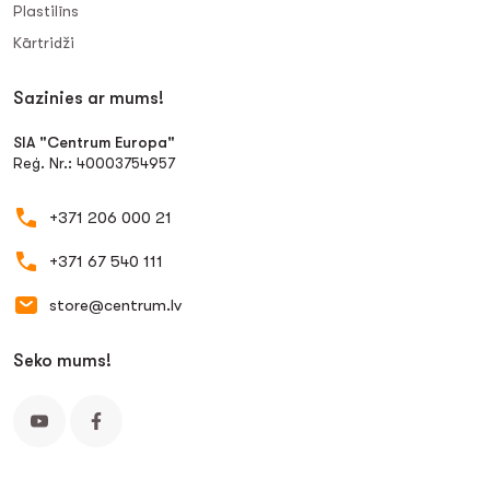
Plastilīns
Kārtridži
Sazinies ar mums!
SIA "Centrum Europa"
Reģ. Nr.: 40003754957
+371 206 000 21
+371 67 540 111
store@centrum.lv
Seko mums!