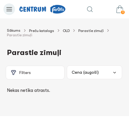
0
Sākums
Preču katalogs
OLD
Parastie zīmuļi
Parastie zīmuļi
0.00€
uz grozu
Summa:
Parastie zīmuļi
Filters
Nekas netika atrasts.