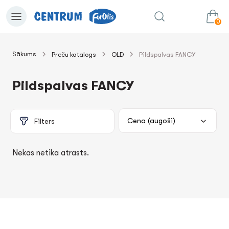
0
Sākums
Preču katalogs
OLD
Pildspalvas FANCY
0.00€
uz grozu
Summa:
Pildspalvas FANCY
Filters
Nekas netika atrasts.