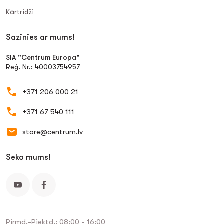
Kārtridži
Sazinies ar mums!
SIA "Centrum Europa"
Reģ. Nr.: 40003754957
+371 206 000 21
+371 67 540 111
store@centrum.lv
Seko mums!
Pirmd.-Piektd.: 08:00 - 16:00