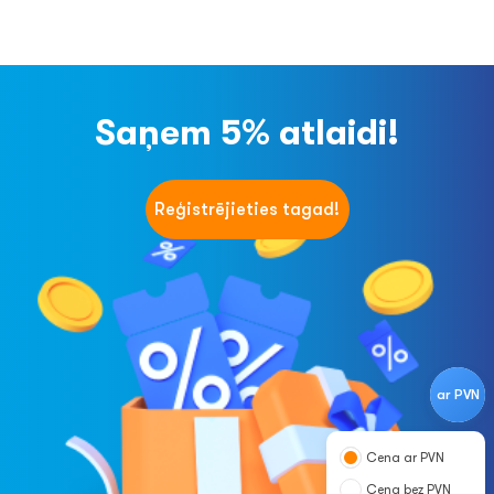
Saņem 5% atlaidi!
Reģistrējieties tagad!
ar PVN
Cena ar PVN
Cena bez PVN