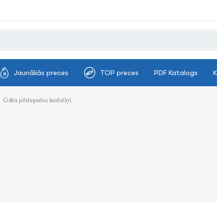
Jaunākās preces
TOP preces
PDF Katalogs
K
Gēla pildspalvu kodoliņi