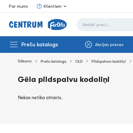
Par mums
Klientiem
Preču katalogs
Akcijas preces
Sākums
Preču katalogs
OLD
Pildspalvas kodoliņi
Gēla pildspalvu kodoliņi
Nekas netika atrasts.