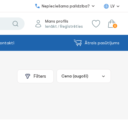
Nepieciešama palīdzība?
LV
Mans profils
0
Ienākt
Reģistrēties
/
ontakti
Ātrais pasūtījums
0.00€
uz grozu
Summa:
Filters