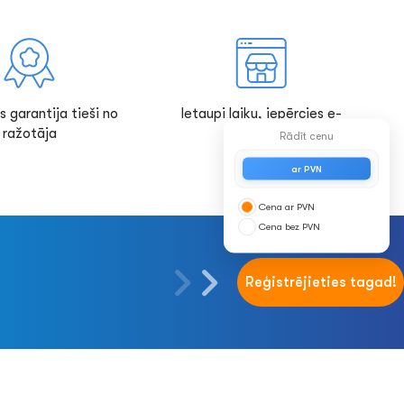
s garantija tieši no
Ietaupi laiku, iepērcies e-
ražotāja
veikalā!
Rādīt cenu
ar PVN
Cena ar PVN
Cena bez PVN
Reģistrējieties tagad!