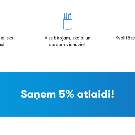
ielisks
Viss birojam, skolai un
Kvalitāte
s!
darbam vienuviet
Saņem 5% atlaidi!