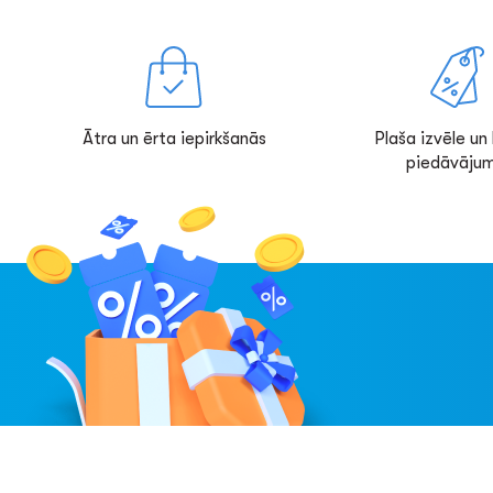
Ātra un ērta iepirkšanās
Plaša izvēle un l
piedāvājum