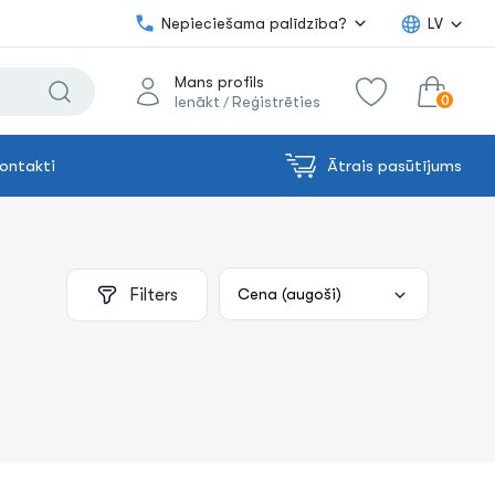
Nepieciešama palīdzība?
LV
Mans profils
0
Ienākt
Reģistrēties
/
ontakti
Ātrais pasūtījums
0.00€
uz grozu
Summa:
Filters