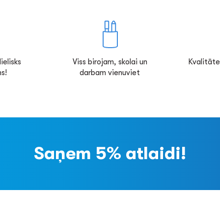
ielisks
Viss birojam, skolai un
Kvalitāte
s!
darbam vienuviet
Saņem 5% atlaidi!