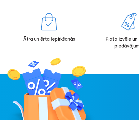
Ātra un ērta iepirkšanās
Plaša izvēle un l
piedāvājum