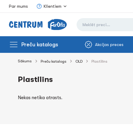
Par mums
Klientiem
Preču katalogs
Akcijas preces
Sākums
Preču katalogs
OLD
Plastilīns
Plastilīns
Nekas netika atrasts.