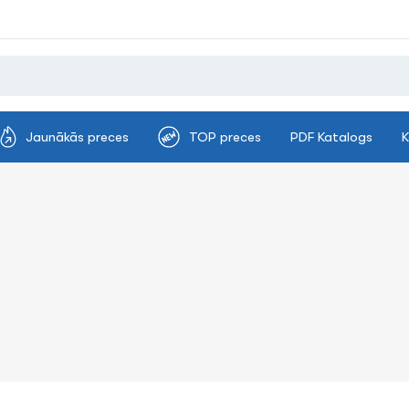
Jaunākās preces
TOP preces
PDF Katalogs
K