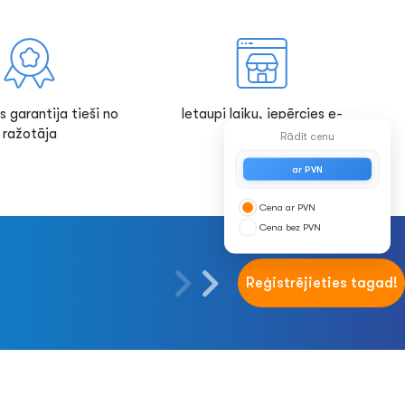
s garantija tieši no
Ietaupi laiku, iepērcies e-
ražotāja
veikalā!
Rādīt cenu
ar PVN
Cena ar PVN
Cena bez PVN
Reģistrējieties tagad!