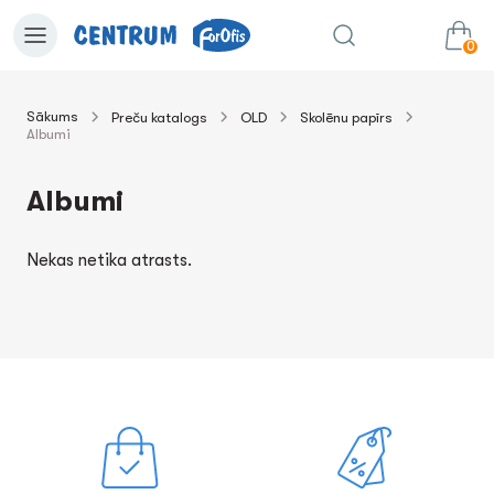
0
Sākums
Preču katalogs
OLD
Skolēnu papīrs
Albumi
0.00€
uz grozu
Summa:
Albumi
Nekas netika atrasts.