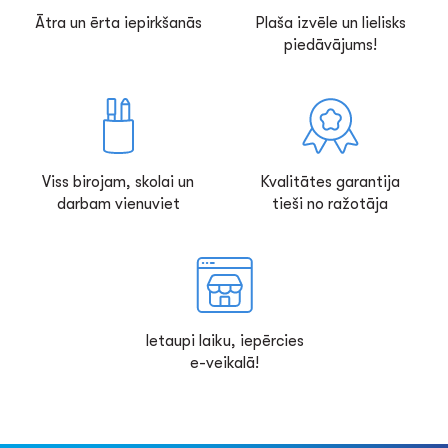
Ātra un ērta iepirkšanās
Plaša izvēle un lielisks
piedāvājums!
Viss birojam, skolai un
Kvalitātes garantija
darbam vienuviet
tieši no ražotāja
Ietaupi laiku, iepērcies
e-veikalā!