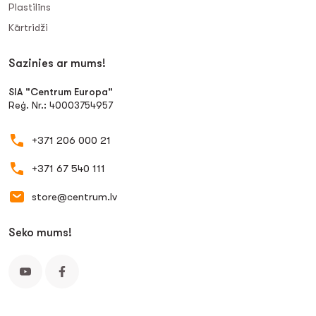
Plastilīns
Kārtridži
Sazinies ar mums!
SIA "Centrum Europa"
Reģ. Nr.: 40003754957
+371 206 000 21
+371 67 540 111
store@centrum.lv
Seko mums!