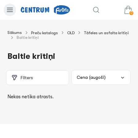
0
Sākums
Preču katalogs
OLD
Tāfeles un asfalta krītiņi
Baltie krītiņi
0.00€
uz grozu
Summa:
Baltie krītiņi
Filters
Nekas netika atrasts.