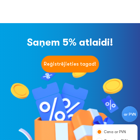
Saņem 5% atlaidi!
Reģistrējieties tagad!
ar PVN
Cena ar PVN