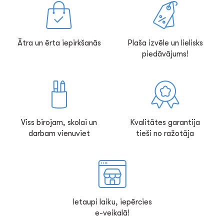
Ātra un ērta iepirkšanās
Plaša izvēle un lielisks
piedāvājums!
Viss birojam, skolai un
Kvalitātes garantija
darbam vienuviet
tieši no ražotāja
Ietaupi laiku, iepērcies
e-veikalā!