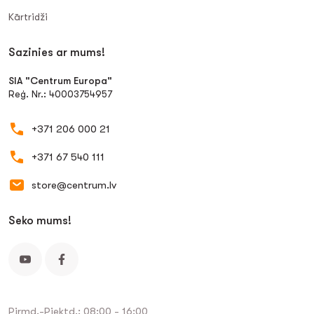
Kārtridži
Sazinies ar mums!
SIA "Centrum Europa"
Reģ. Nr.: 40003754957
+371 206 000 21
+371 67 540 111
store@centrum.lv
Seko mums!
Pirmd.-Piektd.: 08:00 - 16:00