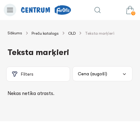
0
Sākums
Preču katalogs
OLD
Teksta marķieri
0.00€
uz grozu
Summa:
Teksta marķieri
Filters
Nekas netika atrasts.