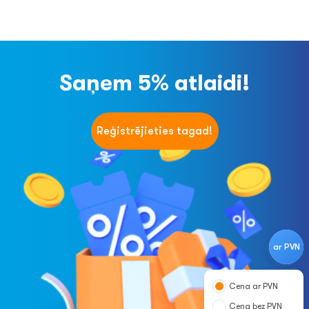
Saņem 5% atlaidi!
Reģistrējieties tagad!
ar PVN
Cena ar PVN
Cena bez PVN