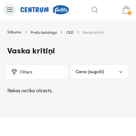
0
Sākums
Preču katalogs
OLD
Vaska krītiņi
0.00€
uz grozu
Summa:
Vaska krītiņi
Filters
Nekas netika atrasts.