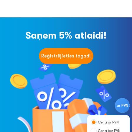
Saņem 5% atlaidi!
Reģistrējieties tagad!
ar PVN
Cena ar PVN
Cena bez PVN