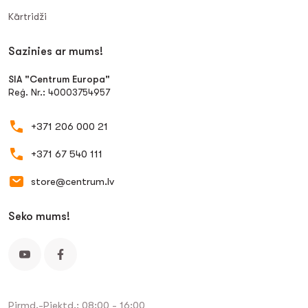
Kārtridži
Sazinies ar mums!
SIA "Centrum Europa"
Reģ. Nr.: 40003754957
+371 206 000 21
+371 67 540 111
store@centrum.lv
Seko mums!
Pirmd.-Piektd.: 08:00 - 16:00