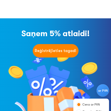
Saņem 5% atlaidi!
Reģistrējieties tagad!
ar PVN
Cena ar PVN