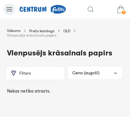
0
Sākums
Preču katalogs
OLD
Vienpusējs krāsainais papīrs
0.00€
uz grozu
Summa:
Vienpusējs krāsainais papīrs
Filters
Nekas netika atrasts.