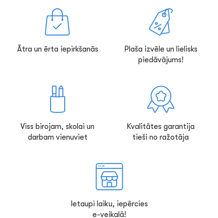
Ātra un ērta iepirkšanās
Plaša izvēle un lielisks
piedāvājums!
Viss birojam, skolai un
Kvalitātes garantija
darbam vienuviet
tieši no ražotāja
Ietaupi laiku, iepērcies
e-veikalā!