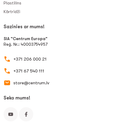
Plastilīns
Kārtridži
Sazinies ar mums!
SIA "Centrum Europa"
Reģ. Nr.: 40003754957
+371 206 000 21
+371 67 540 111
store@centrum.lv
Seko mums!