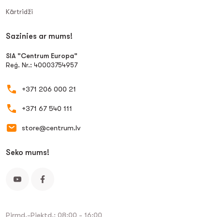
Kārtridži
Sazinies ar mums!
SIA "Centrum Europa"
Reģ. Nr.: 40003754957
+371 206 000 21
+371 67 540 111
store@centrum.lv
Seko mums!
Pirmd.-Piektd.: 08:00 - 16:00