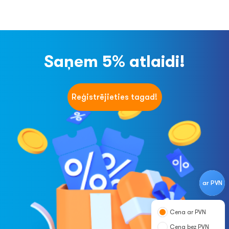
Saņem 5% atlaidi!
Reģistrējieties tagad!
ar PVN
Cena ar PVN
Cena bez PVN