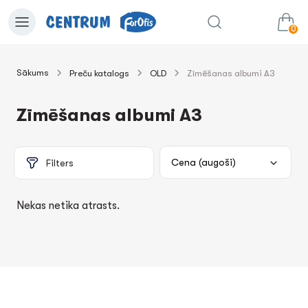
0
Sākums
Preču katalogs
OLD
Zīmēšanas albumi A3
0.00€
uz grozu
Summa:
Zīmēšanas albumi A3
Filters
Nekas netika atrasts.