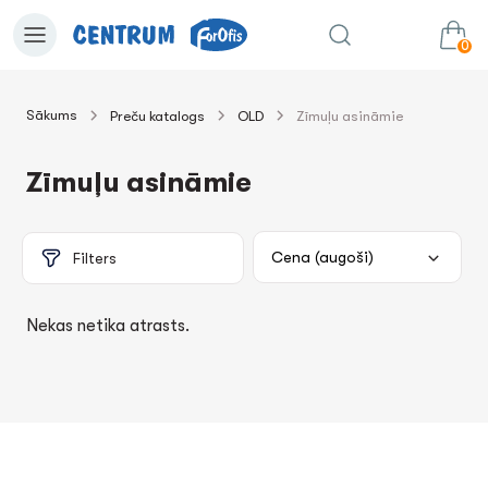
0
Sākums
Preču katalogs
OLD
Zīmuļu asināmie
0.00€
uz grozu
Summa:
Zīmuļu asināmie
Filters
Nekas netika atrasts.