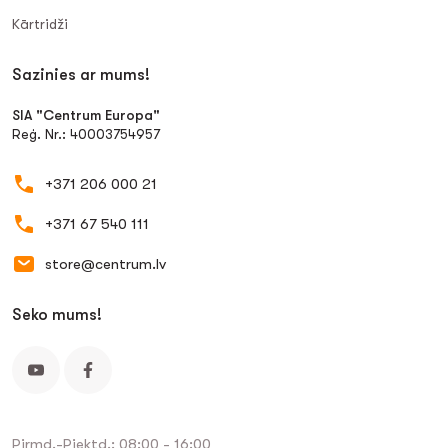
Kārtridži
Sazinies ar mums!
SIA "Centrum Europa"
Reģ. Nr.: 40003754957
+371 206 000 21
+371 67 540 111
store@centrum.lv
Seko mums!
Pirmd.-Piektd.: 08:00 - 16:00