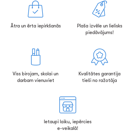
Ātra un ērta iepirkšanās
Plaša izvēle un lielisks
piedāvājums!
Viss birojam, skolai un
Kvalitātes garantija
darbam vienuviet
tieši no ražotāja
Ietaupi laiku, iepērcies
e-veikalā!