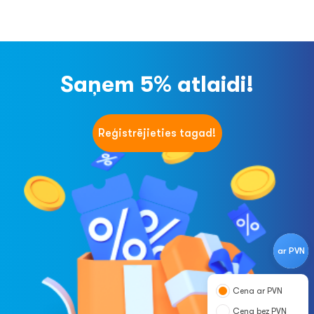
Saņem 5% atlaidi!
Reģistrējieties tagad!
ar PVN
Cena ar PVN
Cena bez PVN