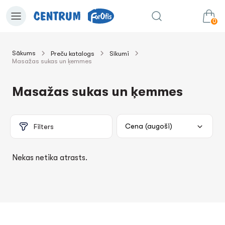
0
Sākums
Preču katalogs
Sīkumi
Masažas sukas un ķemmes
0.00€
uz grozu
Summa:
Masažas sukas un ķemmes
Filters
Nekas netika atrasts.