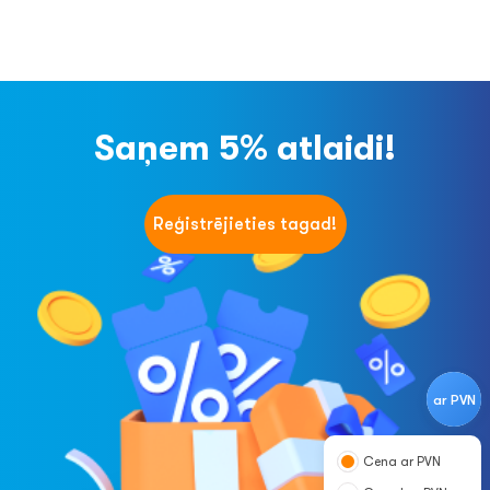
Saņem 5% atlaidi!
Reģistrējieties tagad!
ar PVN
Cena ar PVN