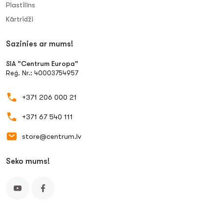
Plastilīns
Kārtridži
Sazinies ar mums!
SIA "Centrum Europa"
Reģ. Nr.: 40003754957
+371 206 000 21
+371 67 540 111
store@centrum.lv
Seko mums!