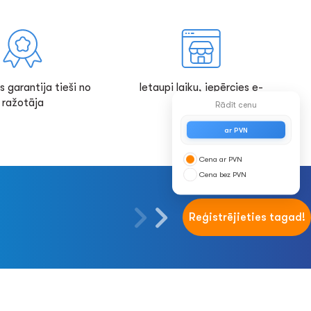
s garantija tieši no
Ietaupi laiku, iepērcies e-
ražotāja
veikalā!
Rādīt cenu
ar PVN
Cena ar PVN
Cena bez PVN
Reģistrējieties tagad!