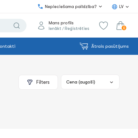
Nepieciešama palīdzība?
LV
Mans profils
0
Ienākt
Reģistrēties
/
ontakti
Ātrais pasūtījums
0.00€
uz grozu
Summa:
Filters