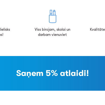
ielisks
Viss birojam, skolai un
Kvalitāte
s!
darbam vienuviet
Saņem 5% atlaidi!