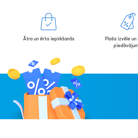
Ātra un ērta iepirkšanās
Plaša izvēle un l
piedāvājum