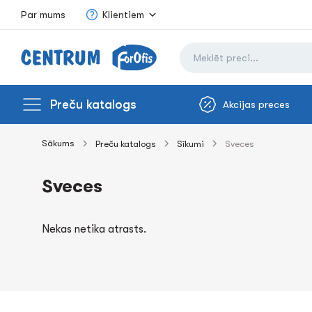
Par mums
Klientiem
Preču katalogs
Akcijas preces
Sākums
Preču katalogs
Sīkumi
Sveces
Sveces
Nekas netika atrasts.