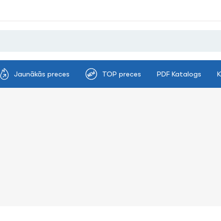
Jaunākās preces
TOP preces
PDF Katalogs
K