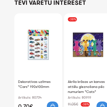
TEVI VARĒTU INTERESĒT
-38%
-36%
s
Akrila krāsas un kanvas
Ornamentu komplekts
attēlu gleznošana pēc
DARI PATS "Christmas
numuriem "Cats"
tree toy" 14x5cm 2gb.
40x50cm
Artikuls: 80919
Artikuls: 89952
11.05€
3.91€
-38%
-36%