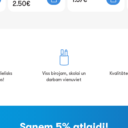
ielisks
Viss birojam, skolai un
Kvalitāte
s!
darbam vienuviet
Saņem 5% atlaidi!