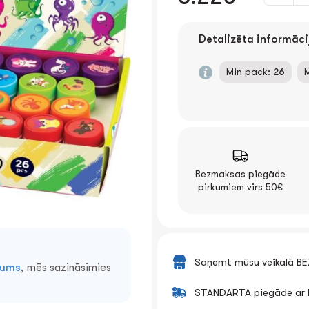
Detalizēta informāci
Min pack:
26
Bezmaksas piegāde
pirkumiem virs 50€
Saņemt mūsu veikalā B
mums
, mēs sazināsimies
STANDARTA piegāde ar k