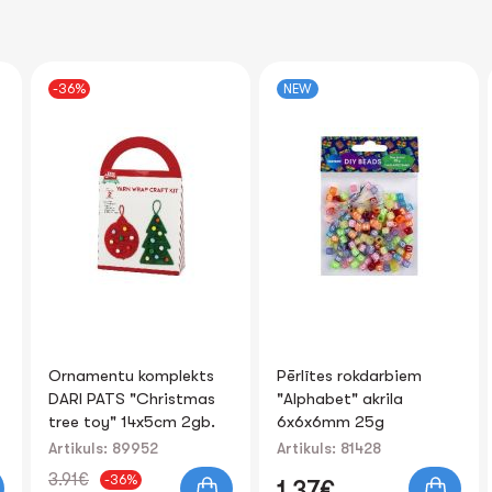
NEW
Pērlītes rokdarbiem
Plastilīns 12kr. CENTRUM
"Alphabet" akrila
160 gr
6x6x6mm 25g
Artikuls: 81428
Artikuls: 80826
1.37€
1.14€