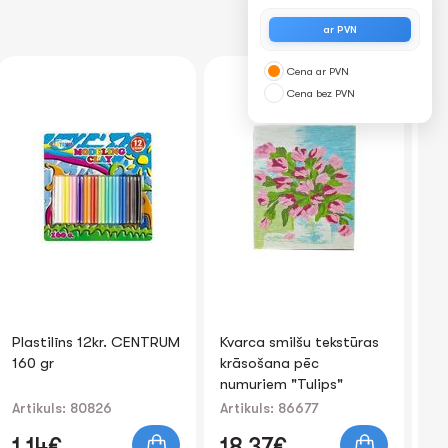
ar PVN
Cena ar PVN
Cena bez PVN
Kvarca smilšu tekstūras
Dekoratīvas uzlīmes
Po
krāsošana pēc
"CRYSTAL" 17x7cm
ko
numuriem "Tulips"
50
40x50cm
Artikuls: 86677
Artikuls: 80960
Art
18.37€
0.65€
0