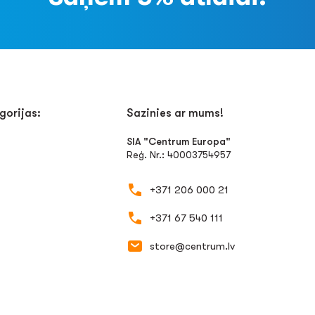
gorijas:
Sazinies ar mums!
SIA "Centrum Europa"
Reģ. Nr.: 40003754957
+371 206 000 21
+371 67 540 111
store@centrum.lv