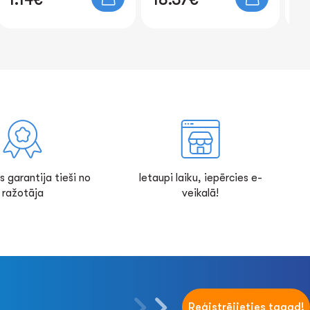
s garantija tieši no
Ietaupi laiku, iepērcies e-
ražotāja
veikalā!
Reģistrējieties tagad!