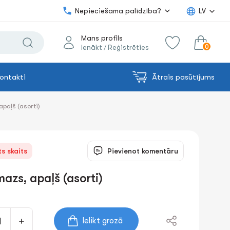
Nepieciešama palīdzība?
LV
Mans profils
0
Ienākt
Reģistrēties
/
ontakti
Ātrais pasūtījums
0.00€
uz grozu
Summa:
paļš (asorti)
s skaits
Pievienot komentāru
zs, apaļš (asorti)
Ielikt grozā