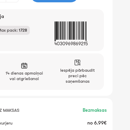
ja
Max pack:
1728
4030969869215
Iespēja pārbaudīt
14 dienas apmaiņai
preci pēc
vai atgriešanai
saņemšanas
EZ MAKSAS
Bezmaksas
urjeru
no
6.99€