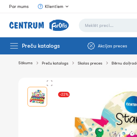
Par mums
Klientiem
Preču katalogs
Akcijas preces
Sākums
Preču katalogs
Skolas preces
Bērnu daiļrade
-22%