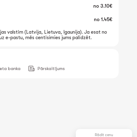
no
3.10€
no
1.45€
jas valstīm (Latvija, Lietuva, Igaunija). Ja esat no
t uz e-pastu, mēs centīsimies jums palīdzēt.
neta banka
Pārskaitījums
Rādīt cenu