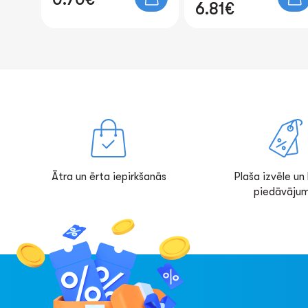
6.81€
2.50€
Ātra un ērta iepirkšanās
Plaša izvēle un l
piedāvājum