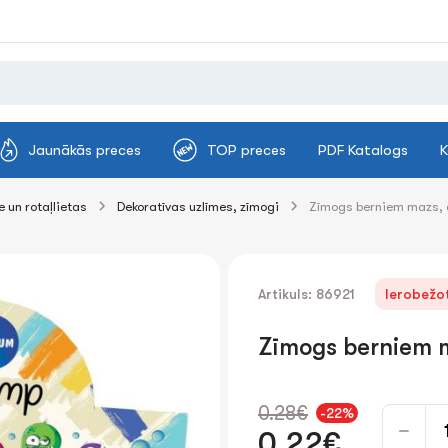
Jaunākās preces
TOP preces
PDF Katalogs
K
 un rotaļlietas
Dekoratīvas uzlīmes, zīmogi
Zīmogs berniem mazs, a
Artikuls: 86921
Ierobežot
Zīmogs berniem ma
0.28€
-22%
0.22€