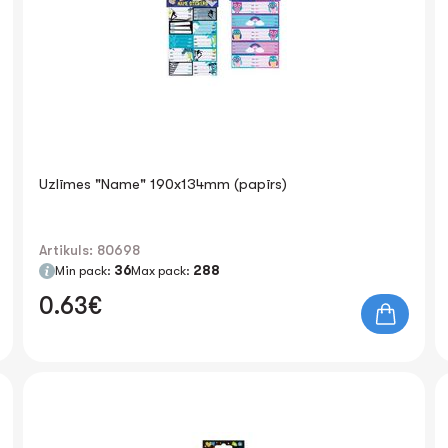
Uzlīmes "Name" 190x134mm (papīrs)
Artikuls: 80698
Min pack:
36
Max pack:
288
0.63€