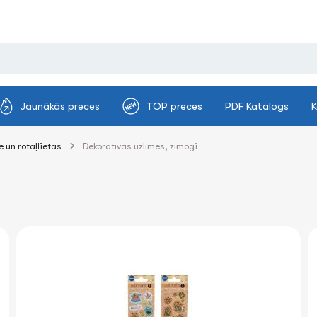
Jaunākās preces
TOP preces
PDF Katalogs
K
 un rotaļlietas
Dekoratīvas uzlīmes, zīmogi