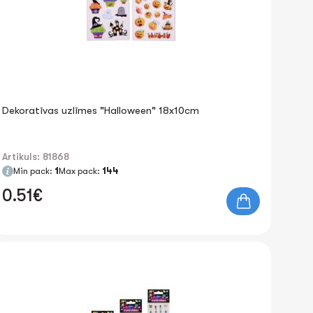
Dekoratīvas uzlīmes "Halloween" 18х10cm
Artikuls: 81868
Min pack:
1
Max pack:
144
0.51€