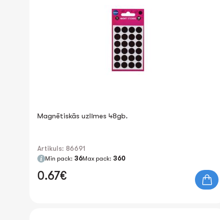
Magnētiskās uzlīmes 48gb.
Artikuls: 86691
Min pack:
36
Max pack:
360
0.67€