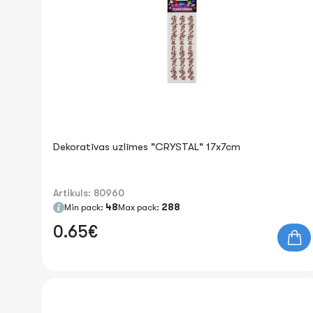
Dekoratīvas uzlīmes "CRYSTAL" 17x7cm
Artikuls: 80960
Min pack:
48
Max pack:
288
0.65€