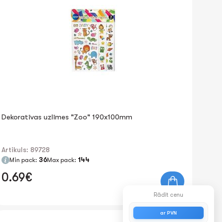
Dekoratīvas uzlīmes "Zoo" 190x100mm
Artikuls: 89728
Min pack:
36
Max pack:
144
0.69€
Rādīt cenu
ar PVN