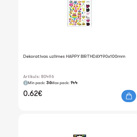
Dekoratīvas uzlīmes HAPPY BIRTHDAY190x100mm
Artikuls: 80496
Min pack:
36
Max pack:
144
0.62€