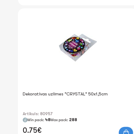
Dekoratīvas uzlīmes "CRYSTAL" 50x1,5cm
Artikuls: 80957
Min pack:
48
Max pack:
288
0.75€