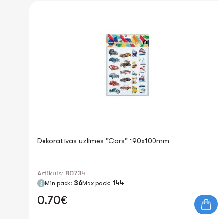
Dekoratīvas uzlīmes "Cars" 190x100mm
Artikuls: 80734
Min pack:
36
Max pack:
144
0.70€