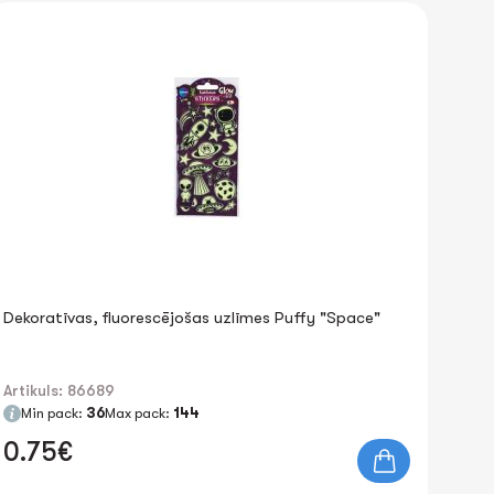
Dekoratīvas, fluorescējošas uzlīmes Puffy "Space"
Artikuls: 86689
Min pack:
36
Max pack:
144
0.75€