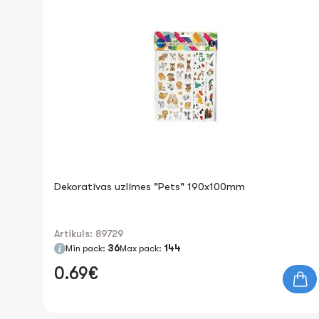
Dekoratīvas uzlīmes "Pets" 190x100mm
Artikuls: 89729
Min pack:
36
Max pack:
144
0.69€