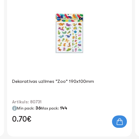
Dekoratīvas uzlīmes "Zoo" 190x100mm
Artikuls: 80731
Min pack:
36
Max pack:
144
0.70€