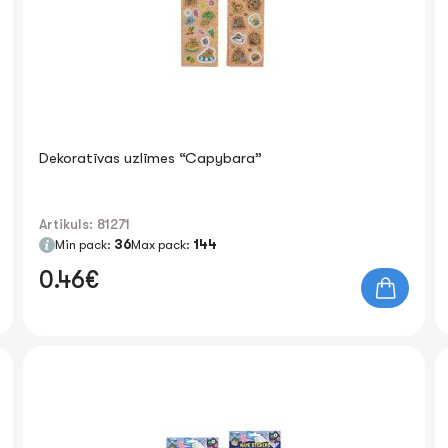
Dekoratīvas uzlīmes “Capybara”
Artikuls: 81271
Min pack:
36
Max pack:
144
0.46€