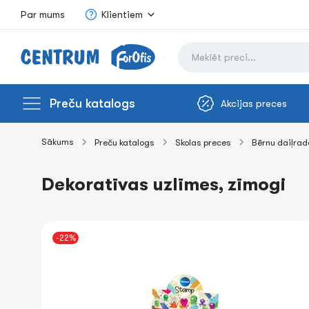
Par mums
Klientiem
Preču katalogs
Akcijas preces
Sākums
Preču katalogs
Skolas preces
Bērnu daiļrade
Dekoratīvas uzlīmes, zīmogi
-22%