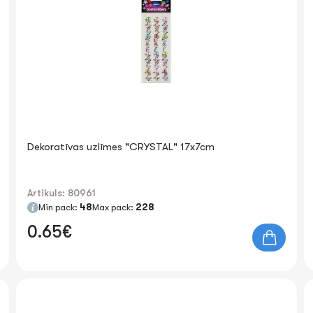
Dekoratīvas uzlīmes "CRYSTAL" 17x7cm
Artikuls: 80961
Min pack:
48
Max pack:
228
0.65€