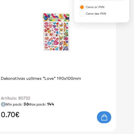
Cena ar PVN
Cena bez PVN
Dekoratīvas uzlīmes "Love" 190x100mm
Artikuls: 80732
Min pack:
36
Max pack:
144
0.70€