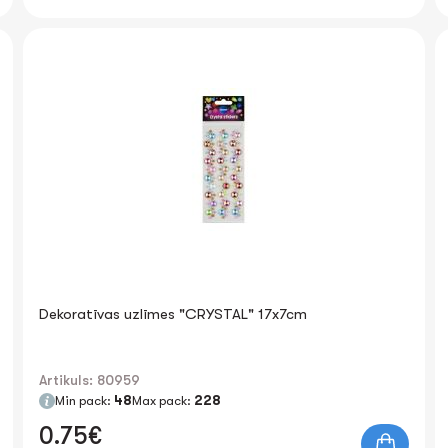
Dekoratīvas uzlīmes "CRYSTAL" 17x7cm
Artikuls: 80959
Min pack:
48
Max pack:
228
0.75€