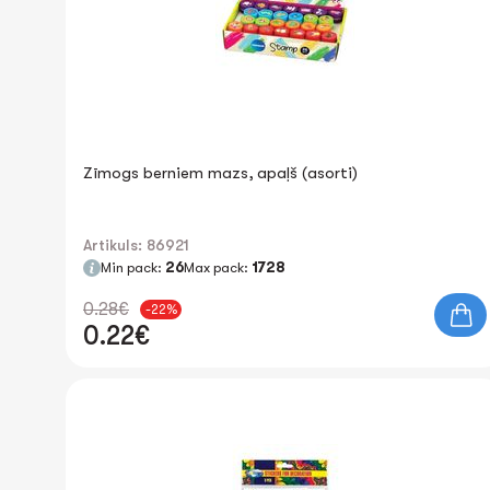
Zīmogs berniem mazs, apaļš (asorti)
Artikuls: 86921
Min pack:
26
Max pack:
1728
0.28€
-22%
0.22€