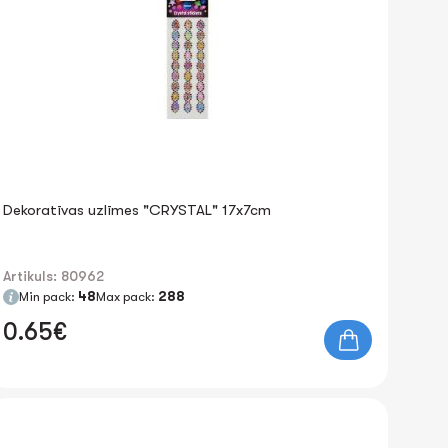
Dekoratīvas uzlīmes "CRYSTAL" 17x7cm
Artikuls: 80962
Min pack:
48
Max pack:
288
0.65€