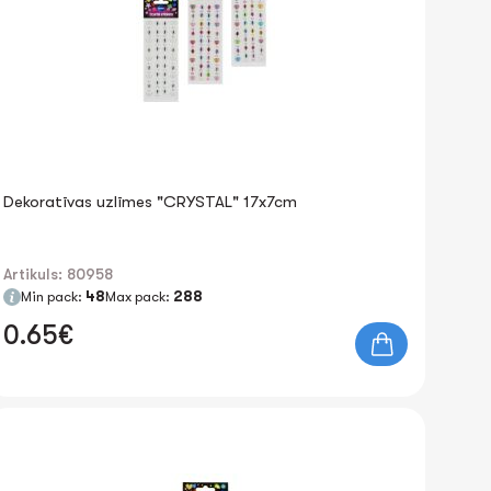
Dekoratīvas uzlīmes "CRYSTAL" 17x7cm
Artikuls: 80958
Min pack:
48
Max pack:
288
0.65€