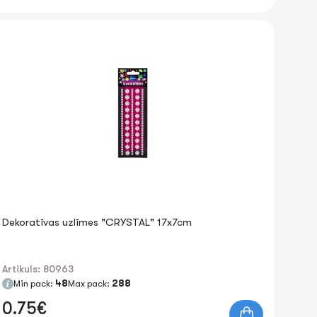
Dekoratīvas uzlīmes "CRYSTAL" 17x7cm
Artikuls: 80963
Min pack:
48
Max pack:
288
0.75€