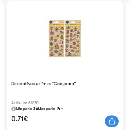
Dekoratīvas uzlīmes “Capybara”
Artikuls: 81270
Min pack:
36
Max pack:
144
0.71€