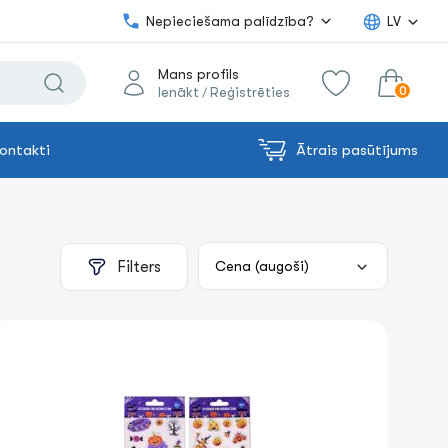
Nepieciešama palīdzība?
LV
Mans profils
0
Ienākt
Reģistrēties
/
ontakti
Ātrais pasūtījums
0.00€
uz grozu
Summa:
Filters