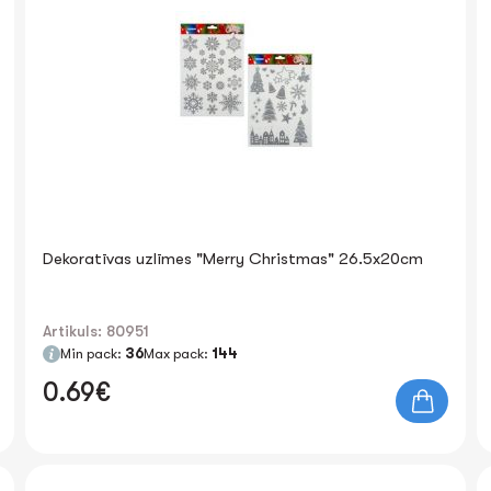
Dekoratīvas uzlīmes "Merry Christmas" 26.5x20cm
Artikuls: 80951
Min pack:
36
Max pack:
144
0.69€