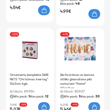
Max pack:
48
4.54€
4.99€
-36%
-41%
Ornamentu komplekts DARI
Akrila krāsas un kanvas
PATS "Christmas tree toy"
attēlu gleznošana pēc
10x3cm 6gb.
numuriem "Home"
30x40cm
Artikuls: 89954
Artikuls: 80907
Min pack:
1
Max pack:
12
Min pack:
1
Max pack:
30
7.91€
9.27€
-36%
-41%
5.07€
5.46€