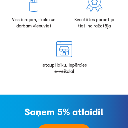
Viss birojam, skolai un
Kvalitātes garantija
darbam vienuviet
tieši no ražotāja
Ietaupi laiku, iepērcies
e-veikalā!
Saņem 5% atlaidi!