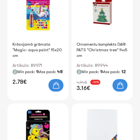
Krāsojamā grāmata
Ornamentu komplekts DARI
"Magic- aqua paint" 15x20
PATS "Christmas tree" 14x5
cm
cm
Artikuls: 89971
Artikuls: 89944
Min pack:
1
Max pack:
48
Min pack:
1
Max pack:
12
2.78€
4.94€
-36%
3.16€