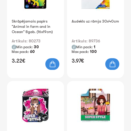
Skrāpējamais papīrs
Audekls uz rāmja 30x40cm
"Animal in farm and in
Ocean" 8gab. (16x19cm)
Artikuls: 80273
Artikuls: 89736
Min pack:
30
Min pack:
1
Max pack:
60
Max pack:
100
3.22€
3.97€