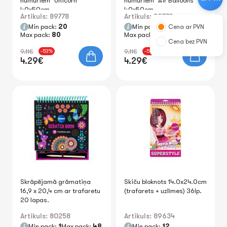
numuriem "Unicorn"
numuriem "Air Balloons"
40x50cm
40x50cm
Artikuls: 89778
Artikuls: 89779
Min pack:
20
Min pack:
20
Cena ar PVN
Max pack:
80
Max pack:
80
Cena bez PVN
9.11€
9.11€
-53%
-53%
4.29€
4.29€
Skrāpējamā grāmatiņa
Skiču bloknots 14.0x24.0cm
16,9 x 20,4 cm ar trafaretu
(trafarets + uzlīmes) 36lp.
20 lapas.
Artikuls: 80258
Artikuls: 89634
Min pack:
1
Max pack:
48
Min pack:
12