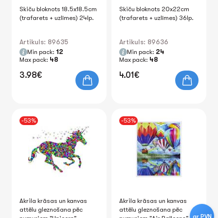
Skiču bloknots 18.5x18.5cm
Skiču bloknots 20x22cm
(trafarets + uzlīmes) 24lp.
(trafarets + uzlīmes) 36lp.
Artikuls: 89635
Artikuls: 89636
Min pack:
12
Min pack:
24
Max pack:
48
Max pack:
48
3.98€
4.01€
-53%
-53%
Akrila krāsas un kanvas
Akrila krāsas un kanvas
attēlu gleznošana pēc
attēlu gleznošana pēc
ar PVN