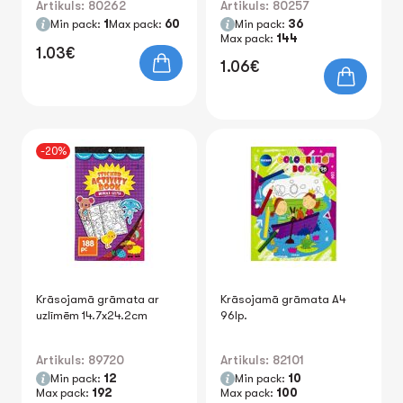
Artikuls: 80262
Artikuls: 80257
Min pack:
1
Max pack:
60
Min pack:
36
Max pack:
144
1.03€
1.06€
-20%
Krāsojamā grāmata ar
Krāsojamā grāmata A4
uzlīmēm 14.7x24.2cm
96lp.
Artikuls: 89720
Artikuls: 82101
Min pack:
12
Min pack:
10
Max pack:
192
Max pack:
100