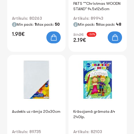
PATS ""Christmas WOODN
STAND" 14.5x12x5cm
Artikuls: 80263
Artikuls: 89943
Min pack:
1
Max pack:
50
Min pack:
1
Max pack:
48
1.98€
3.42€
-36%
2.19€
Audekls uz rāmja 20x30cm
Krāsojamā grāmata A4
240lp.
Artikuls: 89735
Artikuls: 82103