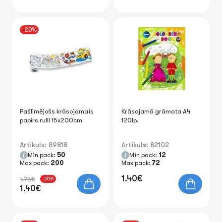
-20%
Pašlīmējošs krāsojamais
Krāsojamā grāmata A4
papīrs rullī 15x200cm
120lp.
Artikuls: 89818
Artikuls: 82102
Min pack:
50
Min pack:
12
Max pack:
200
Max pack:
72
1.40€
1.75€
-20%
1.40€