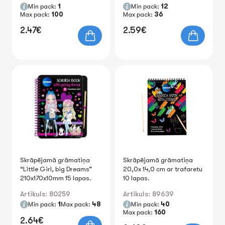
Min pack:
1
Min pack:
12
Max pack:
100
Max pack:
36
2.47€
2.59€
Skrāpējamā grāmatiņa
Skrāpējamā grāmatiņa
“Little Girl, big Dreams”
20,0x 14,0 cm ar trafaretu
210x170x10mm 15 lapas.
10 lapas.
Artikuls: 80259
Artikuls: 89639
Min pack:
1
Max pack:
48
Min pack:
40
Max pack:
160
2.64€