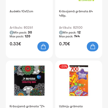
Audekls 10x12cm
Krāsojamā grāmata A4
48lp.
Artikuls: 80261
Artikuls: 82100
Min pack:
30
Min pack:
12
Max pack:
120
Max pack:
144
0.33€
0.70€
-20%
Krāsojamā grāmata "24
Uzlīmju grāmata