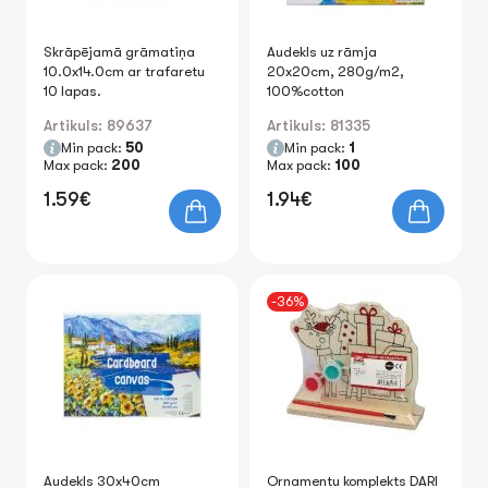
Skrāpējamā grāmatiņa
Audekls uz rāmja
10.0x14.0cm ar trafaretu
20x20cm, 280g/m2,
10 lapas.
100%cotton
Artikuls: 89637
Artikuls: 81335
Min pack:
50
Min pack:
1
Max pack:
200
Max pack:
100
1.59€
1.94€
-36%
Audekls 30x40cm
Ornamentu komplekts DARI