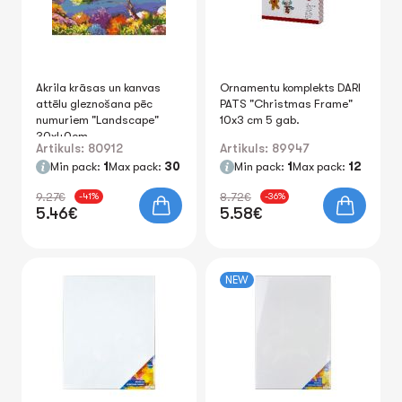
Akrila krāsas un kanvas
Ornamentu komplekts DARI
attēlu gleznošana pēc
PATS "Christmas Frame"
numuriem "Landscape"
10x3 cm 5 gab.
30x40cm
Artikuls: 80912
Artikuls: 89947
Min pack:
1
Max pack:
30
Min pack:
1
Max pack:
12
9.27€
8.72€
-41%
-36%
5.46€
5.58€
NEW