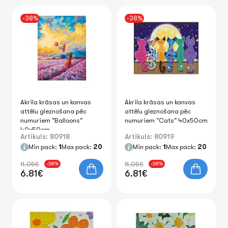
-38%
-38%
Akrila krāsas un kanvas
Akrila krāsas un kanvas
attēlu gleznošana pēc
attēlu gleznošana pēc
numuriem "Balloons"
numuriem "Cats" 40x50cm
40x50cm
Artikuls: 80918
Artikuls: 80919
Min pack:
1
Max pack:
20
Min pack:
1
Max pack:
20
11.05€
11.05€
-38%
-38%
6.81€
6.81€