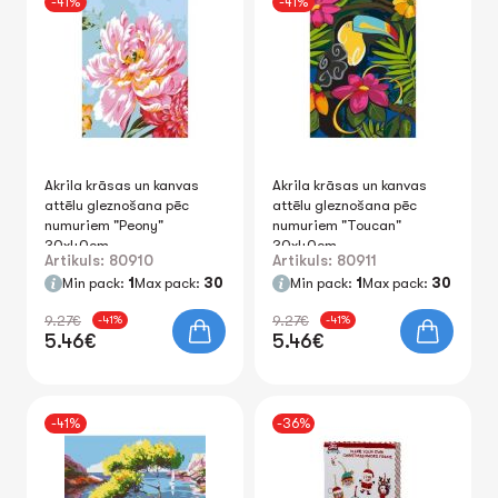
-41%
-41%
Akrila krāsas un kanvas
Akrila krāsas un kanvas
attēlu gleznošana pēc
attēlu gleznošana pēc
numuriem "Peony"
numuriem "Toucan"
30x40cm
30x40cm
Artikuls: 80910
Artikuls: 80911
Min pack:
1
Max pack:
30
Min pack:
1
Max pack:
30
9.27€
9.27€
-41%
-41%
5.46€
5.46€
-41%
-36%