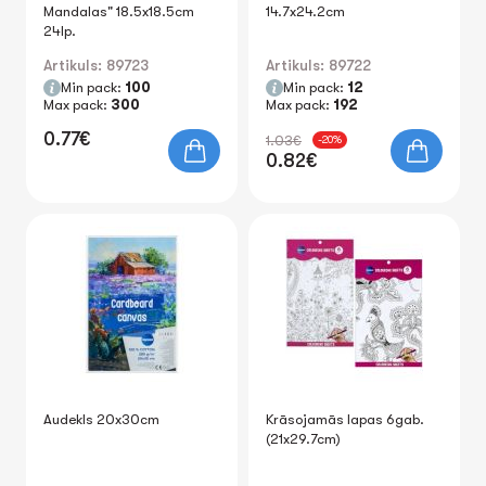
Mandalas" 18.5x18.5cm
14.7x24.2cm
24lp.
Artikuls: 89723
Artikuls: 89722
Min pack:
100
Min pack:
12
Max pack:
300
Max pack:
192
0.77€
1.03€
-20%
0.82€
Audekls 20x30cm
Krāsojamās lapas 6gab.
(21x29.7cm)