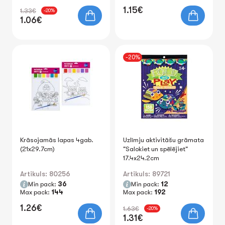
1.15€
1.33€
-20%
1.06€
-20%
Krāsojamās lapas 4gab.
Uzlīmju aktivitāšu grāmata
(21x29.7cm)
"Salokiet un spēlējiet"
17.4x24.2cm
Artikuls: 80256
Artikuls: 89721
Min pack:
36
Min pack:
12
Max pack:
144
Max pack:
192
1.26€
1.63€
-20%
1.31€