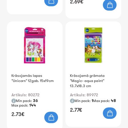
2.69€
Krāsojamās lapas
Krāsojamā grāmata
"Unicorn" 12gab. 15x19cm
"Magic- aqua paint"
13.7x18.3 cm
Artikuls: 80272
Artikuls: 89972
Min pack:
36
Min pack:
1
Max pack:
48
Max pack:
144
2.77€
2.73€