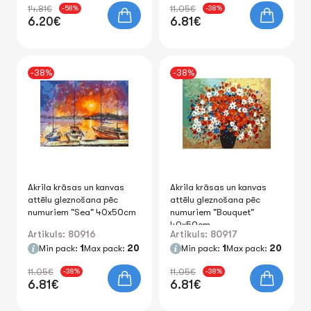
14.81€
11.05€
-58%
-38%
6.20€
6.81€
-38%
-38%
Akrila krāsas un kanvas
Akrila krāsas un kanvas
attēlu gleznošana pēc
attēlu gleznošana pēc
numuriem "Sea" 40x50cm
numuriem "Bouquet"
40x50cm
Artikuls: 80916
Artikuls: 80917
Min pack:
1
Max pack:
20
Min pack:
1
Max pack:
20
11.05€
11.05€
-38%
-38%
6.81€
6.81€