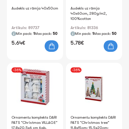
Audekls uz rāmja 40x50cm
Audekls uz rāmja
40x60cm, 280g/m2,
100%cotton
Artikuls: 89737
Artikuls: 81336
Min pack:
1
Max pack:
50
Min pack:
1
Max pack:
50
5.64€
5.78€
-36%
-36%
Ornamentu komplekts DARI
Ornamentu komplekts DARI
PATS "Christmas VILLAGE"
PATS "Christmas tree"
17.8x20.5x6 cm 6gb.
11.8x15cm; 15.5x20cm;