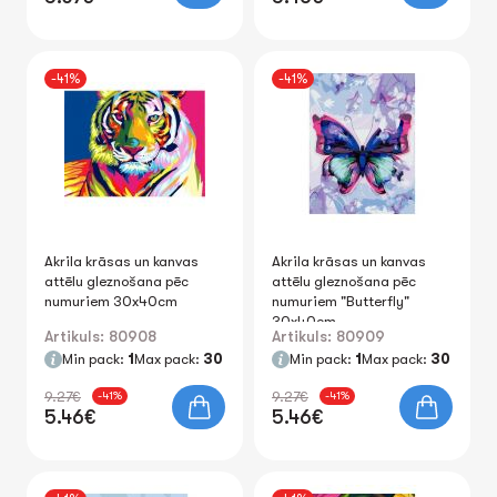
-41%
-41%
Akrila krāsas un kanvas
Akrila krāsas un kanvas
attēlu gleznošana pēc
attēlu gleznošana pēc
numuriem 30x40cm
numuriem "Butterfly"
30x40cm
Artikuls: 80908
Artikuls: 80909
Min pack:
1
Max pack:
30
Min pack:
1
Max pack:
30
9.27€
9.27€
-41%
-41%
5.46€
5.46€