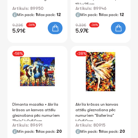
19.4x25cm
Artikuls: 89950
Artikuls: 89946
Min pack:
1
Max pack:
12
Min pack:
1
Max pack:
12
9.23€
9.33€
-36%
-36%
5.91€
5.97€
-58%
-38%
Dimanta mozaīka + Akrila
Akrila krāsas un kanvas
krāsas un kanvas attēlu
attēlu gleznošana pēc
gleznošana pēc numuriem
numuriem "Ballerina"
"Rain" 40x50cm
40x50cm
Artikuls: 89691
Artikuls: 80915
Min pack:
1
Max pack:
20
Min pack:
1
Max pack:
20