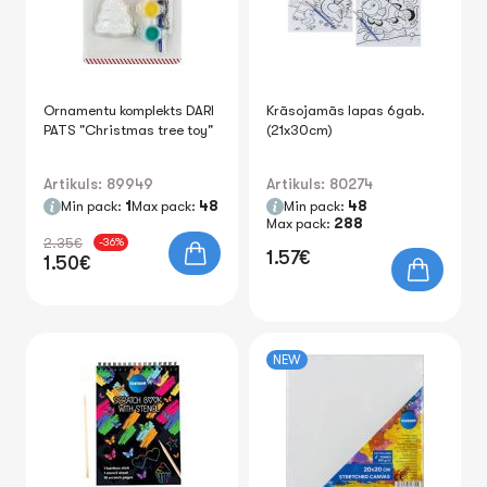
Ornamentu komplekts DARI
Krāsojamās lapas 6gab.
PATS "Christmas tree toy"
(21x30cm)
Artikuls: 89949
Artikuls: 80274
Min pack:
1
Max pack:
48
Min pack:
48
Max pack:
288
2.35€
-36%
1.57€
1.50€
NEW