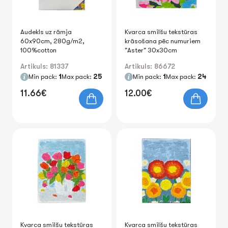
Audekls uz rāmja
Kvarca smilšu tekstūras
60x90cm, 280g/m2,
krāsošana pēc numuriem
100%cotton
"Aster" 30x30cm
Artikuls: 81337
Artikuls: 86672
Min pack:
1
Max pack:
25
Min pack:
1
Max pack:
24
11.66€
12.00€
Kvarca smilšu tekstūras
Kvarca smilšu tekstūras