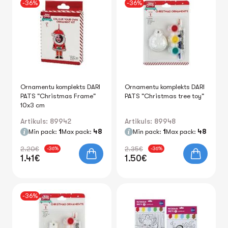
-36%
-36%
Ornamentu komplekts DARI
Ornamentu komplekts DARI
PATS "Christmas Frame"
PATS "Christmas tree toy"
10x3 cm
Artikuls: 89942
Artikuls: 89948
Min pack:
1
Max pack:
48
Min pack:
1
Max pack:
48
2.20€
2.35€
-36%
-36%
1.41€
1.50€
-36%