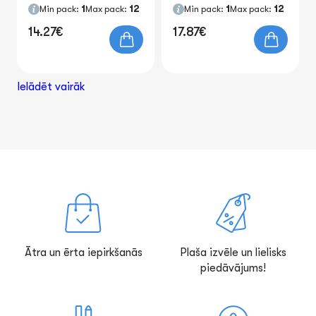
Min pack:
1
Max pack:
12
Min pack:
1
Max pack:
12
14.27€
17.87€
Ielādēt vairāk
Ātra un ērta iepirkšanās
Plaša izvēle un lielisks
piedāvājums!