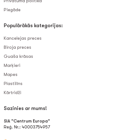
Privātuma politika
Piegāde
Populārākās kategorijas:
Kancelejas preces
Biroja preces
Guaša krāsas
Marķieri
Mapes
Plastilīns
Kārtridži
Sazinies ar mums!
SIA "Centrum Europa"
Reģ. Nr.: 40003754957