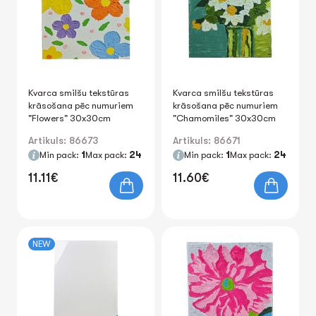
Kvarca smilšu tekstūras
Kvarca smilšu tekstūras
krāsošana pēc numuriem
krāsošana pēc numuriem
"Flowers" 30x30cm
"Chamomiles" 30x30cm
Artikuls: 86673
Artikuls: 86671
Min pack:
1
Max pack:
24
Min pack:
1
Max pack:
24
11.11€
11.60€
NEW