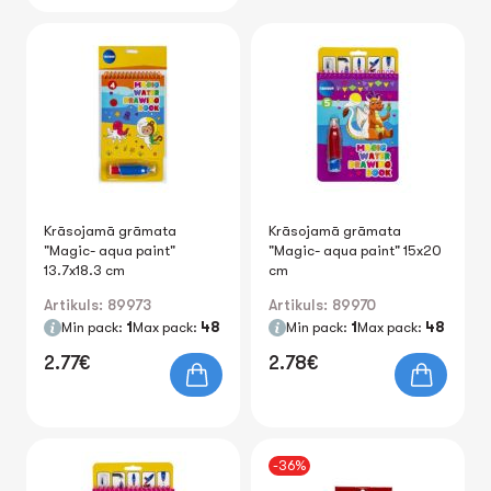
Krāsojamā grāmata
Krāsojamā grāmata
"Magic- aqua paint"
"Magic- aqua paint" 15x20
13.7x18.3 cm
cm
Artikuls: 89973
Artikuls: 89970
Min pack:
1
Max pack:
48
Min pack:
1
Max pack:
48
2.77€
2.78€
-36%