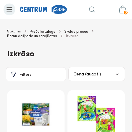
0
Sākums
Preču katalogs
Skolas preces
Bērnu daiļrade un rotaļlietas
Izkrāso
0.00€
uz grozu
Summa:
Izkrāso
Filters