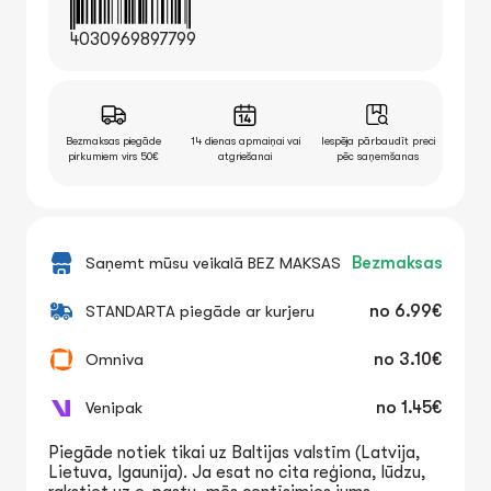
4030969897799
Bezmaksas piegāde
14 dienas apmaiņai vai
Iespēja pārbaudīt preci
pirkumiem virs 50€
atgriešanai
pēc saņemšanas
Saņemt mūsu veikalā BEZ MAKSAS
Bezmaksas
STANDARTA piegāde ar kurjeru
no
6.99€
Omniva
no
3.10€
Venipak
no
1.45€
Piegāde notiek tikai uz Baltijas valstīm (Latvija,
Lietuva, Igaunija). Ja esat no cita reģiona, lūdzu,