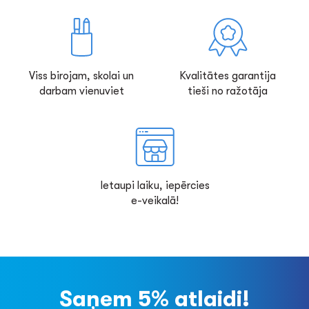
Viss birojam, skolai un
Kvalitātes garantija
darbam vienuviet
tieši no ražotāja
Ietaupi laiku, iepērcies
e-veikalā!
Saņem 5% atlaidi!