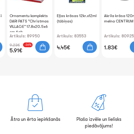
ši
Ornamentu komplekts
Eļļas krāsas 12kr.x12ml
Akrila krāsa 120
DARI PATS "Christmas
(tūbiņas)
melna CENTRUM
VILLAGE" 17.8x20.5x6
cm 6gb.
Artikuls: 89950
Artikuls: 83553
Artikuls: 80925
9.23€
-36%
4.45€
1.83€
5.91€
Ātra un ērta iepirkšanās
Plaša izvēle un lielisks
piedāvājums!