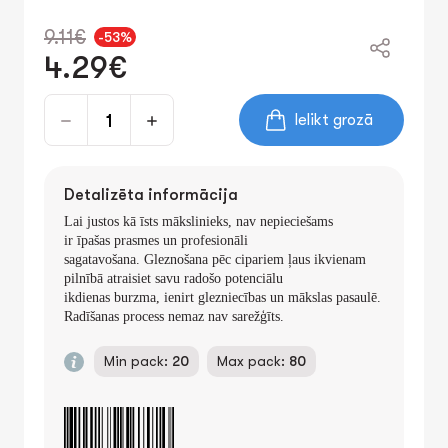
9.11€
-53%
4.29€
Ielikt grozā
Detalizēta informācija
Lai justos kā īsts mākslinieks, nav nepieciešams
ir īpašas prasmes un profesionāli
sagatavošana. Gleznošana pēc cipariem ļaus ikvienam
pilnībā atraisiet savu radošo potenciālu
ikdienas burzma, ienirt glezniecības un mākslas pasaulē.
Radīšanas process nemaz nav sarežģīts.
Min pack:
20
Max pack:
80