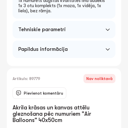
1x numurēts augstas kvalitātes lina audekls
1x 3 otu komplekts (1x maza, 1x vidēja, 1x
liela), bez rāmja.
Tehniskie parametri
Papildus informācija
Artikuls: 89779
Nav noliktavā
Pievienot komentāru
Akrila krāsas un kanvas attēlu
gleznošana pēc numuriem "Air
Balloons" 40x50cm