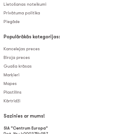
Lietošanas noteikumi
Privātuma politika
Piegāde
Populārākās kategorijas:
Kancelejas preces
Biroja preces
Guaša krāsas
Marķieri
Mapes
Plastilīns
Kārtridži
Sazinies ar mums!
SIA "Centrum Europa"
Reģ. Nr.: 40003754957