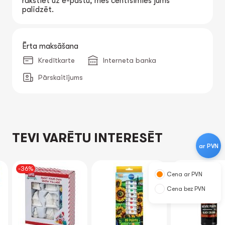
rakstiet uz e-pastu, mēs centīsimies jums
palīdzēt.
Ērta maksāšana
Kredītkarte
Interneta banka
Pārskaitījums
TEVI VARĒTU INTERESĒT
ar PVN
-36%
Cena ar PVN
Cena bez PVN