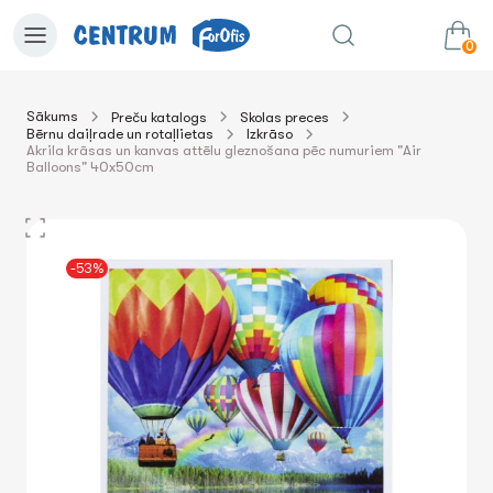
0
Sākums
Preču katalogs
Skolas preces
Bērnu daiļrade un rotaļlietas
Izkrāso
0.00€
uz grozu
Summa:
Akrila krāsas un kanvas attēlu gleznošana pēc numuriem "Air
Balloons" 40x50cm
-53%