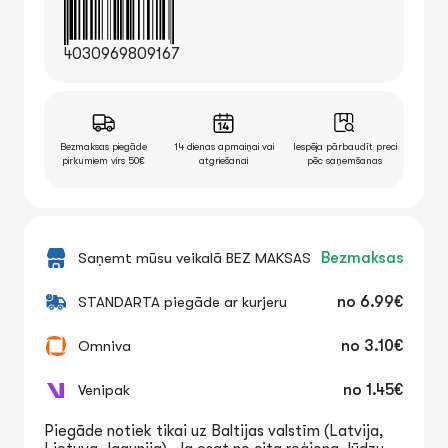
4030969809167
Bezmaksas piegāde
14 dienas apmaiņai vai
Iespēja pārbaudīt preci
pirkumiem virs 50€
atgriešanai
pēc saņemšanas
Saņemt mūsu veikalā BEZ MAKSAS
Bezmaksas
STANDARTA piegāde ar kurjeru
no
6.99€
Omniva
no
3.10€
Venipak
no
1.45€
Piegāde notiek tikai uz Baltijas valstīm (Latvija,