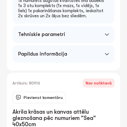
1x numurēts augstas kvalitātes lina audekls
1x 3 otu komplekts (1x mazs, 1x vidējs, 1x
liels) 1x pakarināšanas komplekts, ieskaitot
2x skrūves un 2x āķus bez sliedēm.
Tehniskie parametri
Papildus informācija
Artikuls: 80916
Nav noliktavā
Pievienot komentāru
Akrila krāsas un kanvas attēlu
gleznošana pēc numuriem "Sea"
40x50cm