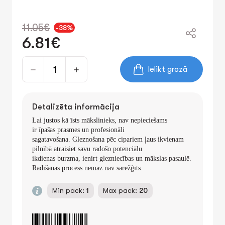
11.05€
-38%
6.81€
Ielikt grozā
Detalizēta informācija
Lai justos kā īsts mākslinieks, nav nepieciešams
ir īpašas prasmes un profesionāli
sagatavošana. Gleznošana pēc cipariem ļaus ikvienam
pilnībā atraisiet savu radošo potenciālu
ikdienas burzma, ienirt glezniecības un mākslas pasaulē.
Radīšanas process nemaz nav sarežģīts.
Min pack:
1
Max pack:
20