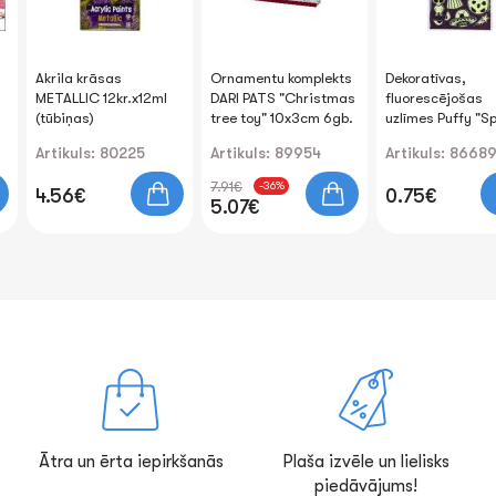
Akrila krāsas
Ornamentu komplekts
Dekoratīvas,
METALLIC 12kr.х12ml
DARI PATS "Christmas
fluorescējošas
(tūbiņas)
tree toy" 10x3cm 6gb.
uzlīmes Puffy "S
Artikuls: 80225
Artikuls: 89954
Artikuls: 8668
7.91€
-36%
4.56€
0.75€
5.07€
Ātra un ērta iepirkšanās
Plaša izvēle un lielisks
piedāvājums!