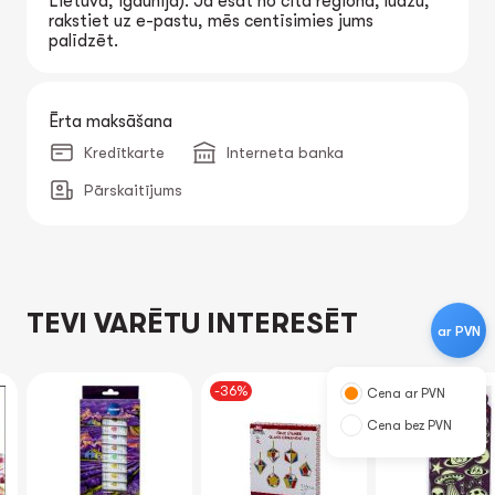
Lietuva, Igaunija). Ja esat no cita reģiona, lūdzu,
rakstiet uz e-pastu, mēs centīsimies jums
palīdzēt.
Ērta maksāšana
Kredītkarte
Interneta banka
Pārskaitījums
TEVI VARĒTU INTERESĒT
ar PVN
-36%
Cena ar PVN
Cena bez PVN