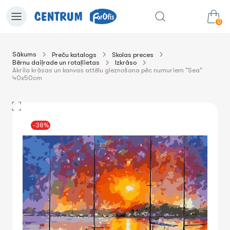
0
Sākums
Preču katalogs
Skolas preces
Bērnu daiļrade un rotaļlietas
Izkrāso
0.00€
uz grozu
Summa:
Akrila krāsas un kanvas attēlu gleznošana pēc numuriem "Sea"
40x50cm
-38%