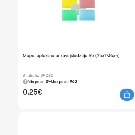
Mape-aploksne ar rāvējslēdzēju A5 (25x17.8cm)
Artikuls: 89020
Min pack:
24
Max pack:
960
0.25€