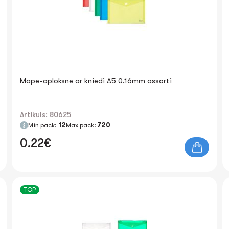
Mape-aploksne ar kniedi A5 0.16mm assorti
Artikuls: 80625
Min pack:
12
Max pack:
720
0.22€
TOP