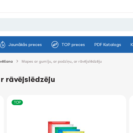
Jaunākās preces
TOP preces
PDF Katalogs
K
ivēšana
Mapes ar gumiju, ar podziņu, ar rāvējslēdzēju
r rāvējslēdzēju
TOP