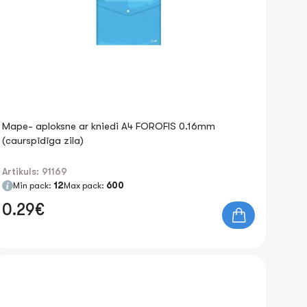
Mape- aploksne ar kniedi A4 FOROFIS 0.16mm
(caurspīdīga zila)
Artikuls: 91169
Min pack:
12
Max pack:
600
0.29€