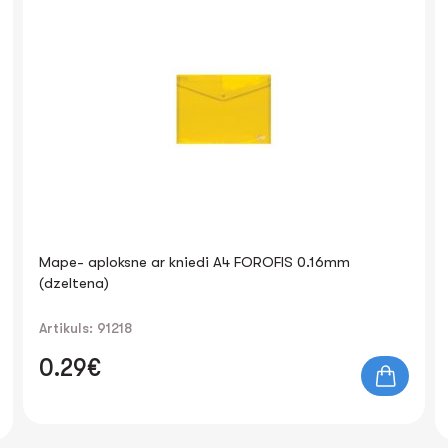
Mape- aploksne ar kniedi A4 FOROFIS 0.16mm
(dzeltena)
Artikuls: 91218
0.29€