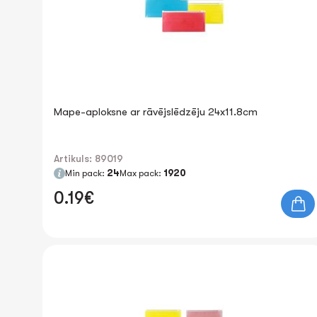
Mape-aploksne ar rāvējslēdzēju 24x11.8cm
Artikuls: 89019
Min pack:
24
Max pack:
1920
0.19€