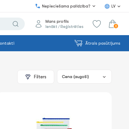
Nepieciešama palīdzība?
LV
Mans profils
0
Ienākt
Reģistrēties
/
ontakti
Ātrais pasūtījums
0.00€
uz grozu
Summa:
Filters