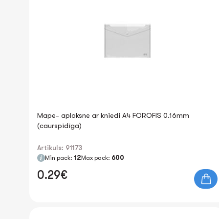
Mape- aploksne ar kniedi A4 FOROFIS 0.16mm
(caurspīdīga)
Artikuls: 91173
Min pack:
12
Max pack:
600
0.29€