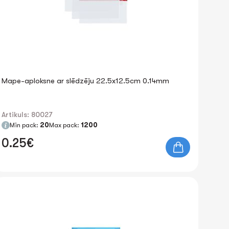
Mape-aploksne ar slēdzēju 22.5x12.5cm 0.14mm
Artikuls: 80027
Min pack:
20
Max pack:
1200
0.25€