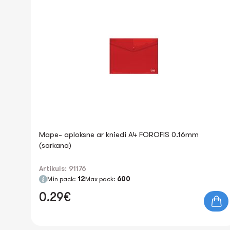
Mape- aploksne ar kniedi A4 FOROFIS 0.16mm
(sarkana)
Artikuls: 91176
Min pack:
12
Max pack:
600
0.29€