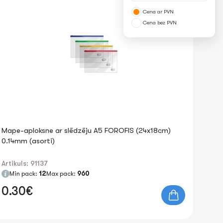
Cena ar PVN
Cena bez PVN
Mape-aploksne ar slēdzēju A5 FOROFIS (24x18cm)
0.14mm (asorti)
Artikuls: 91137
Min pack:
12
Max pack:
960
0.30€