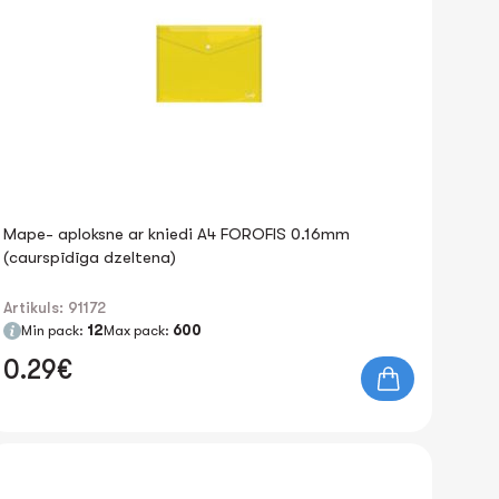
Mape- aploksne ar kniedi A4 FOROFIS 0.16mm
(caurspīdīga dzeltena)
Artikuls: 91172
Min pack:
12
Max pack:
600
0.29€