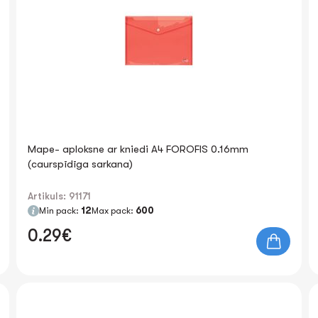
Mape- aploksne ar kniedi A4 FOROFIS 0.16mm
(caurspīdīga sarkana)
Artikuls: 91171
Min pack:
12
Max pack:
600
0.29€