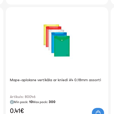
Mape-aploksne vertikāla ar kniedi A4 0.18mm assorti
Artikuls: 80046
Min pack:
10
Max pack:
300
0.41€