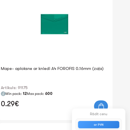
Mape- aploksne ar kniedi A4 FOROFIS 0.16mm (zaļa)
Artikuls: 91175
Min pack:
12
Max pack:
600
0.29€
Rādīt cenu
ar PVN