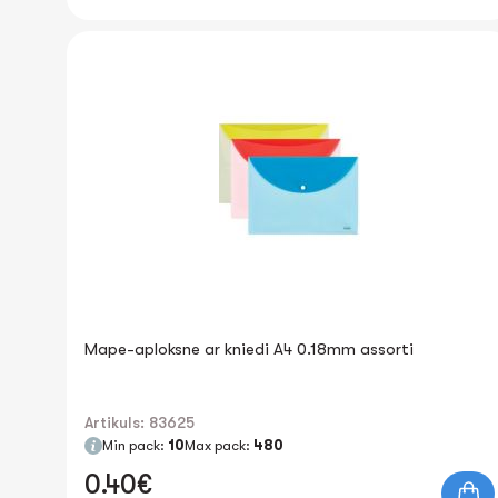
Mape-aploksne ar kniedi A4 0.18mm assorti
Artikuls: 83625
Min pack:
10
Max pack:
480
0.40€