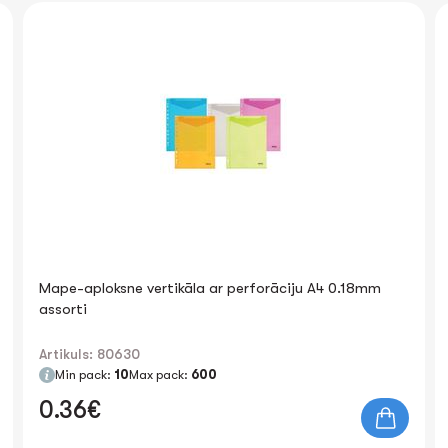
Mape-aploksne vertikāla ar perforāciju A4 0.18mm
assorti
Artikuls: 80630
Min pack:
10
Max pack:
600
0.36€