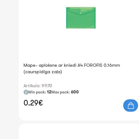
Mape- aploksne ar kniedi A4 FOROFIS 0.16mm
(caurspīdīga zaļa)
Artikuls: 91170
Min pack:
12
Max pack:
600
0.29€