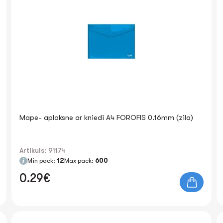
Mape- aploksne ar kniedi A4 FOROFIS 0.16mm (zila)
Artikuls: 91174
Min pack:
12
Max pack:
600
0.29€