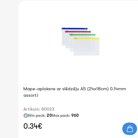
Mape-aploksne ar slēdzēju A5 (24x18cm) 0.14mm
assorti
Artikuls: 80023
Min pack:
20
Max pack:
960
0.34€