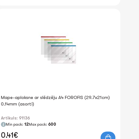
Mape-aploksne ar slēdzēju A4 FOROFIS (29.7x21cm)
0.14mm (asorti)
Artikuls: 91136
Min pack:
12
Max pack:
600
0.41€