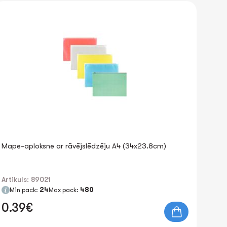
Mape-aploksne ar rāvējslēdzēju A4 (34x23.8cm)
Artikuls: 89021
Min pack:
24
Max pack:
480
0.39€