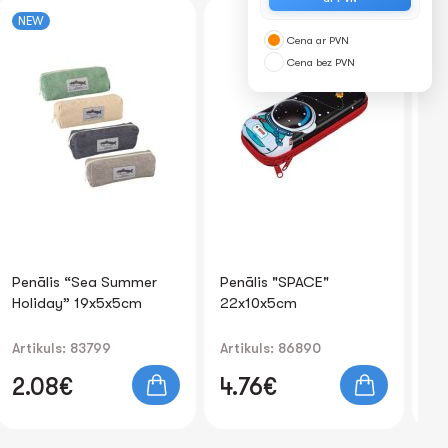
NEW
-4
Cena ar PVN
Cena bez PVN
Penālis “Sea Summer
Penālis "SPACE"
Pe
Holiday” 19x5x5cm
22x10x5cm
ma
Artikuls: 83799
Artikuls: 86890
Art
1.
2.08€
4.76€
0