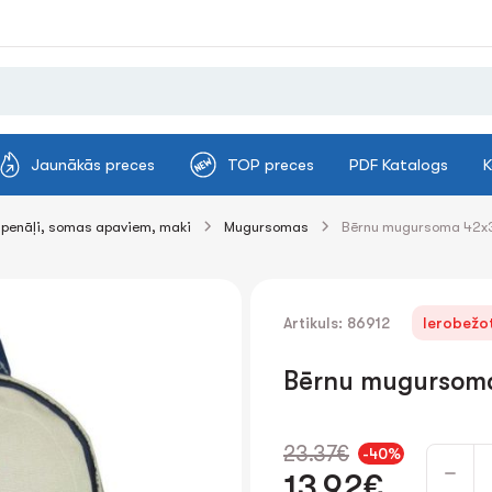
Jaunākās preces
TOP preces
PDF Katalogs
K
penāļi, somas apaviem, maki
Mugursomas
Bērnu mugursoma 42x
Artikuls: 86912
Ierobežot
Bērnu mugursom
23.37€
-40%
13.92€