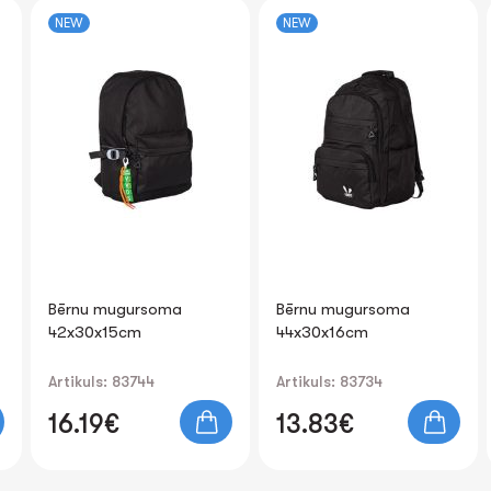
NEW
NEW
Bērnu mugursoma
Bērnu mugursoma
42x30x15cm
44x30x16cm
Artikuls: 83744
Artikuls: 83734
16.19€
13.83€