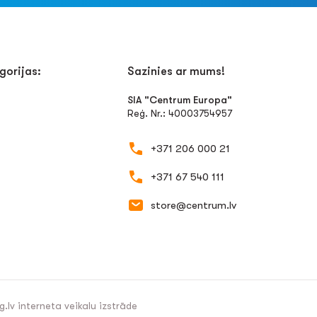
gorijas:
Sazinies ar mums!
SIA "Centrum Europa"
Reģ. Nr.: 40003754957
+371 206 000 21
+371 67 540 111
store@centrum.lv
g.lv
interneta veikalu izstrāde