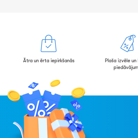
Ātra un ērta iepirkšanās
Plaša izvēle un l
piedāvājum