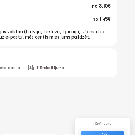
no
3.10€
no
1.45€
jas valstīm (Latvija, Lietuva, Igaunija). Ja esat no
t uz e-pastu, mēs centīsimies jums palīdzēt.
neta banka
Pārskaitījums
Rādīt cenu
ar PVN