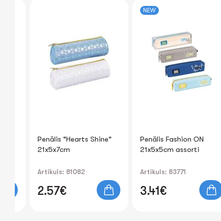
NEW
Penālis "Hearts Shine"
Penālis Fashion ON
21x5x7cm
21x5x5cm assorti
Artikuls: 81082
Artikuls: 83771
2.57€
3.41€