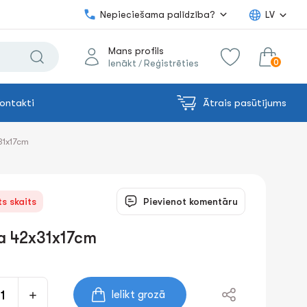
Nepieciešama palīdzība?
LV
Mans profils
0
Ienākt
Reģistrēties
/
ontakti
Ātrais pasūtījums
0.00€
uz grozu
Summa:
31x17cm
s skaits
Pievienot komentāru
a 42x31x17cm
Ielikt grozā