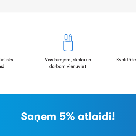
ielisks
Viss birojam, skolai un
Kvalitāte
s!
darbam vienuviet
Saņem 5% atlaidi!