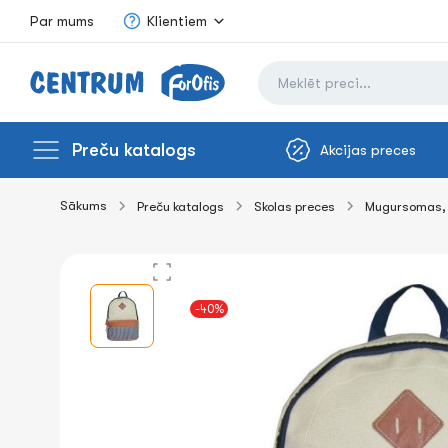
Par mums
Klientiem
Preču katalogs
Akcijas preces
Sākums
Preču katalogs
Skolas preces
Mugursomas, 
-40%