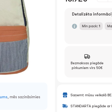
Detalizēta informāci
Min pack:
1
Ma
Bezmaksas piegāde
pirkumiem virs 50€
Saņemt mūsu veikalā B
mums
, mēs sazināsimies
STANDARTA piegāde ar k