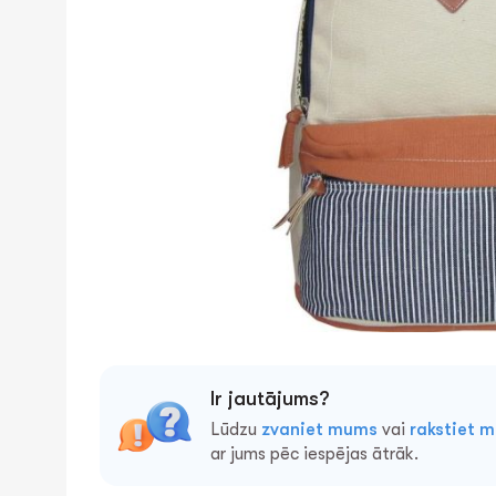
Ir jautājums?
Lūdzu
zvaniet mums
vai
rakstiet 
ar jums pēc iespējas ātrāk.