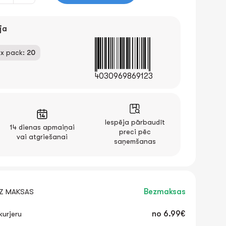
ja
x pack:
20
4030969869123
Iespēja pārbaudīt
14 dienas apmaiņai
preci pēc
vai atgriešanai
saņemšanas
EZ MAKSAS
Bezmaksas
urjeru
no
6.99€