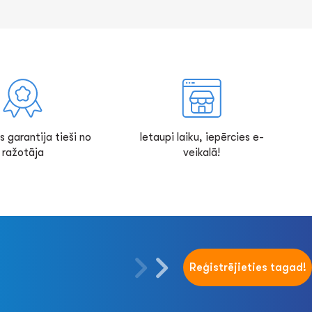
s garantija tieši no
Ietaupi laiku, iepērcies e-
ražotāja
veikalā!
Reģistrējieties tagad!