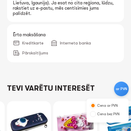
Lietuva, Igaunija). Ja esat no cita reģiona, lūdzu,
rakstiet uz e-pastu, mēs centīsimies jums
palīdzēt.
Ērta maksāšana
Kredītkarte
Interneta banka
Pārskaitījums
TEVI VARĒTU INTERESĒT
ar PVN
Cena ar PVN
Cena bez PVN