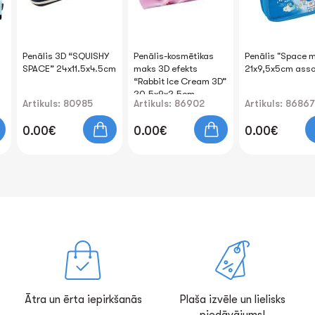
Penālis 3D “SQUISHY
Penālis-kosmētikas
Penālis "Space 
SPACE” 24x11.5x4.5cm
maks 3D efekts
21x9,5x5cm asso
“Rabbit Ice Cream 3D”
20.5x9x2.5cm
Artikuls: 80985
Artikuls: 86902
Artikuls: 86867
0.00€
0.00€
0.00€
Ātra un ērta iepirkšanās
Plaša izvēle un lielisks