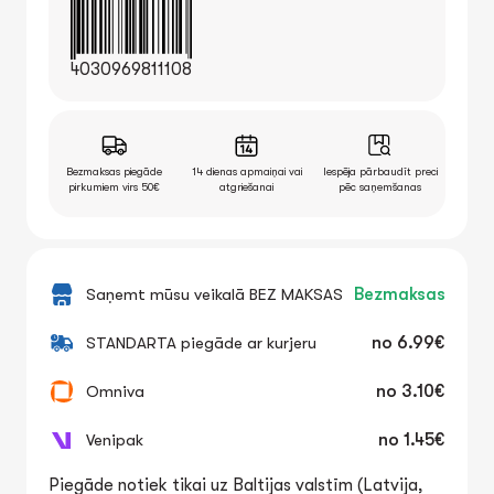
4030969811108
Bezmaksas piegāde
14 dienas apmaiņai vai
Iespēja pārbaudīt preci
pirkumiem virs 50€
atgriešanai
pēc saņemšanas
Saņemt mūsu veikalā BEZ MAKSAS
Bezmaksas
STANDARTA piegāde ar kurjeru
no
6.99€
Omniva
no
3.10€
Venipak
no
1.45€
Piegāde notiek tikai uz Baltijas valstīm (Latvija,