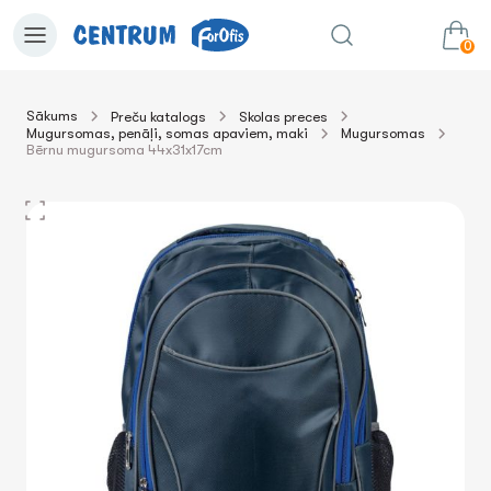
0
Sākums
Preču katalogs
Skolas preces
Mugursomas, penāļi, somas apaviem, maki
Mugursomas
0.00€
uz grozu
Summa:
Bērnu mugursoma 44x31x17cm