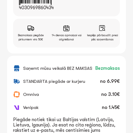
4030969860434
Bezmaksas piegāde
14 dienas apmaiņai vai
Iespēja pārbaudīt preci
pirkumiem virs 50€
atgriešanai
pēc saņemšanas
Saņemt mūsu veikalā BEZ MAKSAS
Bezmaksas
STANDARTA piegāde ar kurjeru
no
6.99€
Omniva
no
3.10€
Venipak
no
1.45€
Piegāde notiek tikai uz Baltijas valstīm (Latvija,
Lietuva, Igaunija). Ja esat no cita reģiona, lūdzu,
rakstiet uz e-pastu, mēs centīsimies jums