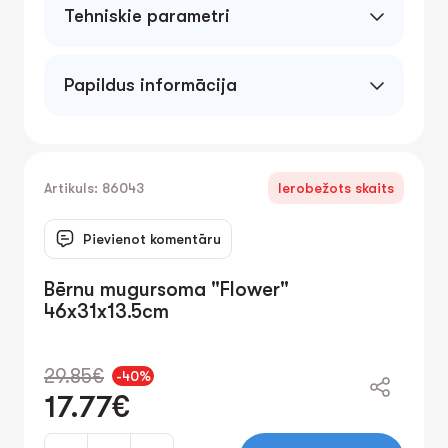
Tehniskie parametri
Papildus informācija
Artikuls: 86043
Ierobežots skaits
Pievienot komentāru
Bērnu mugursoma "Flower"
46x31x13.5cm
29.85€
-40%
17.77€