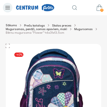
0
Sākums
Preču katalogs
Skolas preces
Mugursomas, penāļi, somas apaviem, maki
Mugursomas
0.00€
uz grozu
Summa:
Bērnu mugursoma "Flower" 46x31x13.5cm
-40%