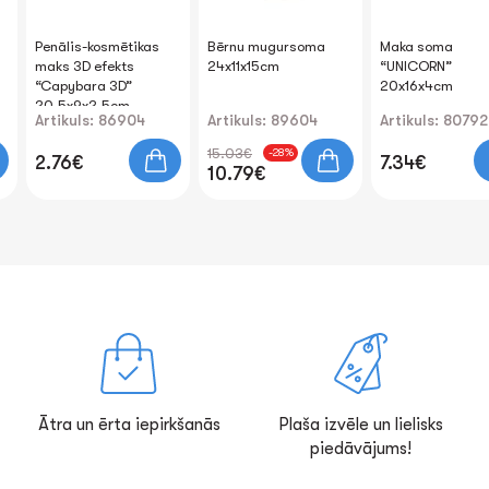
Penālis-kosmētikas
Bērnu mugursoma
Maka soma
maks 3D efekts
24x11x15cm
“UNICORN”
“Capybara 3D”
20x16x4cm
20.5x9x2.5cm
Artikuls: 86904
Artikuls: 89604
Artikuls: 80792
15.03€
-28%
2.76€
7.34€
10.79€
Ātra un ērta iepirkšanās
Plaša izvēle un lielisks
piedāvājums!