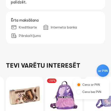
palīdzēt.
Ērta maksāšana
Kredītkarte
Interneta banka
Pārskaitījums
TEVI VARĒTU INTERESĒT
ar PVN
-28%
Cena ar PVN
Cena bez PVN