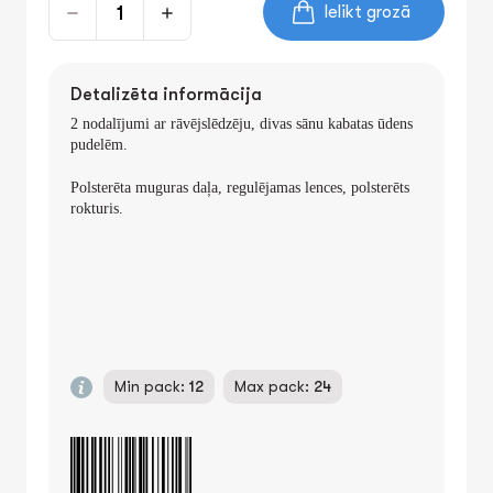
Ielikt grozā
Detalizēta informācija
2
nodalījumi ar rāvējslēdzēju, divas sānu kabatas ūdens
pudelēm.
Polsterēta muguras daļa, regulējamas lences, polsterēts
rokturis.
Min pack:
12
Max pack:
24