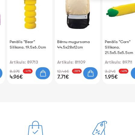
Penālis "Bear"
Bērnu mugursoma
Penālis "Corn"
Silikona. 19.5x6.0cm
44.5x28x12cm
Silikona.
21.5x5.5x5.5cm
Artikuls: 89713
Artikuls: 81109
Artikuls: 89711
8.37€
12.46€
3.24€
-41%
-38%
-40%
4.96€
7.71€
1.95€