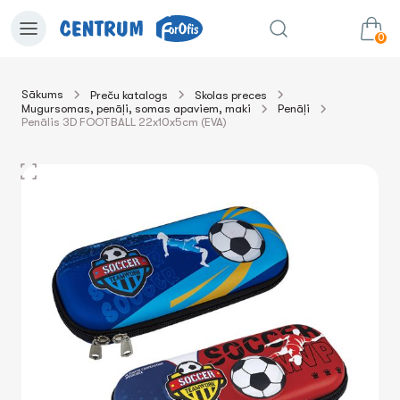
0
Sākums
Preču katalogs
Skolas preces
Mugursomas, penāļi, somas apaviem, maki
Penāļi
0.00€
uz grozu
Summa:
Penālis 3D FOOTBALL 22x10x5cm (EVA)