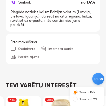
Venipak
no
1.45€
Piegāde notiek tikai uz Baltijas valstīm (Latvija,
Lietuva, Igaunija). Ja esat no cita reģiona, lūdzu,
rakstiet uz e-pastu, mēs centīsimies jums
palīdzēt.
Ērta maksāšana
Kredītkarte
Interneta banka
Pārskaitījums
ar PVN
TEVI VARĒTU INTERESĒT
Cena ar PVN
Cena bez PVN
-41%
-38%
-40%