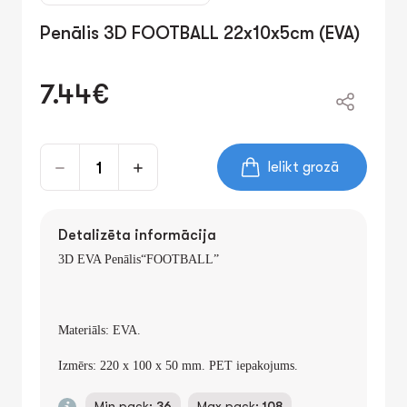
Penālis 3D FOOTBALL 22x10x5cm (EVA)
7.44€
Ielikt grozā
Detalizēta informācija
3D EVA
Penālis“
FOOTBALL
”
Materiāls: EVA.
Izmērs: 220 x 100 x 50 mm. PET iepakojums.
Min pack:
36
Max pack:
108