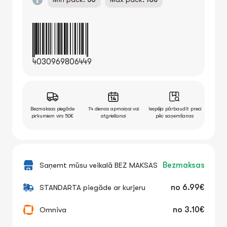
4030969806449
Bezmaksas piegāde
14 dienas apmaiņai vai
Iespēja pārbaudīt preci
pirkumiem virs 50€
atgriešanai
pēc saņemšanas
Saņemt mūsu veikalā BEZ MAKSAS
Bezmaksas
STANDARTA piegāde ar kurjeru
no
6.99€
Omniva
no
3.10€