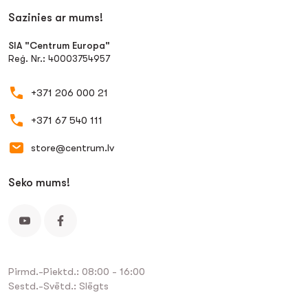
Sazinies ar mums!
SIA "Centrum Europa"
Reģ. Nr.: 40003754957
+371 206 000 21
+371 67 540 111
store@centrum.lv
Seko mums!
Pirmd.-Piektd.: 08:00 - 16:00
Sestd.-Svētd.: Slēgts