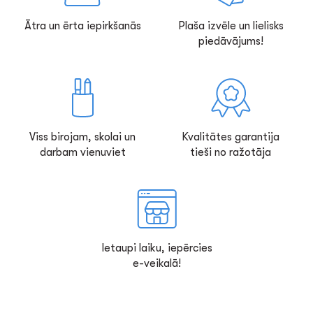
Ātra un ērta iepirkšanās
Plaša izvēle un lielisks
piedāvājums!
Viss birojam, skolai un
Kvalitātes garantija
darbam vienuviet
tieši no ražotāja
Ietaupi laiku, iepērcies
e-veikalā!