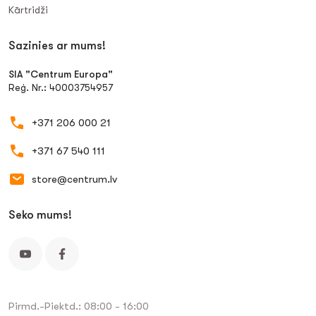
Kārtridži
Sazinies ar mums!
SIA "Centrum Europa"
Reģ. Nr.: 40003754957
+371 206 000 21
+371 67 540 111
store@centrum.lv
Seko mums!
Pirmd.-Piektd.: 08:00 - 16:00