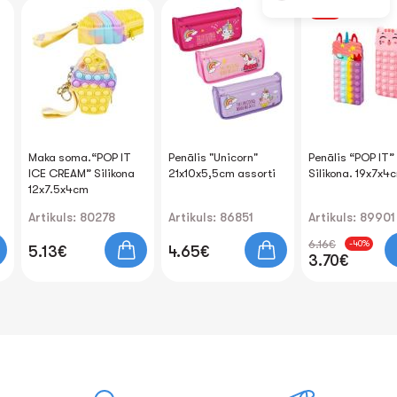
-40%
Maka soma.“POP IT
Penālis "Unicorn"
Penālis “POP IT”
ICE CREAM” Silikona
21x10x5,5cm assorti
Silikona. 19x7x4
12x7.5x4cm
Artikuls: 80278
Artikuls: 86851
Artikuls: 89901
6.16€
-40%
5.13€
4.65€
3.70€