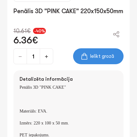
Penālis 3D "PINK CAKE" 220x150x50mm
10.61€
-40%
6.36€
Ielikt grozā
Detalizēta informācija
Penālis 3D "
PINK CAKE"
Materiāls: EVA.
Izmērs: 220 x 100 x 50 mm.
PET iepakojums.