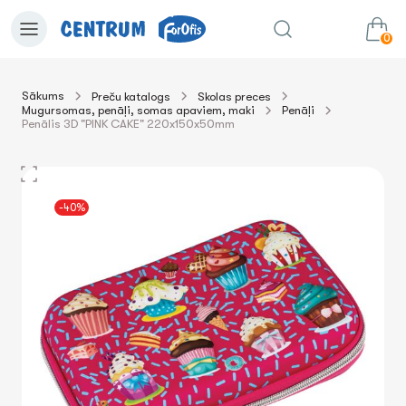
0
Sākums
Preču katalogs
Skolas preces
Mugursomas, penāļi, somas apaviem, maki
Penāļi
0.00€
uz grozu
Summa:
Penālis 3D "PINK CAKE" 220x150x50mm
-40%