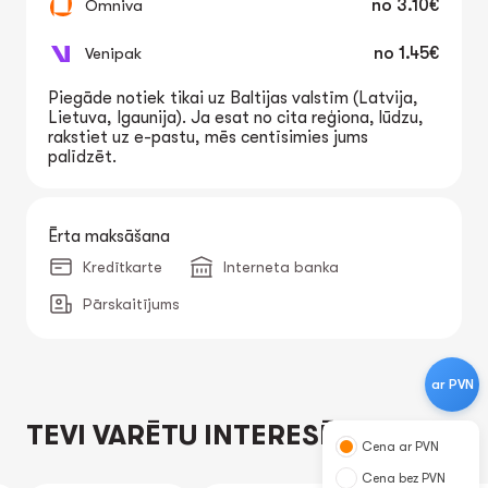
Omniva
no
3.10€
Venipak
no
1.45€
Piegāde notiek tikai uz Baltijas valstīm (Latvija,
Lietuva, Igaunija). Ja esat no cita reģiona, lūdzu,
rakstiet uz e-pastu, mēs centīsimies jums
palīdzēt.
Ērta maksāšana
Kredītkarte
Interneta banka
Pārskaitījums
ar PVN
TEVI VARĒTU INTERESĒT
Cena ar PVN
Cena bez PVN