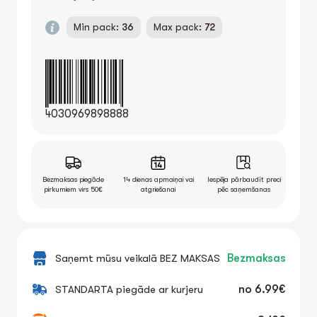
Min pack:
36
Max pack:
72
4030969898888
Bezmaksas piegāde
14 dienas apmaiņai vai
Iespēja pārbaudīt preci
pirkumiem virs 50€
atgriešanai
pēc saņemšanas
Saņemt mūsu veikalā BEZ MAKSAS
Bezmaksas
STANDARTA piegāde ar kurjeru
no
6.99€