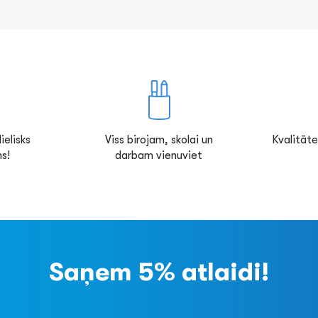
ielisks
Viss birojam, skolai un
Kvalitāte
s!
darbam vienuviet
Saņem 5% atlaidi!