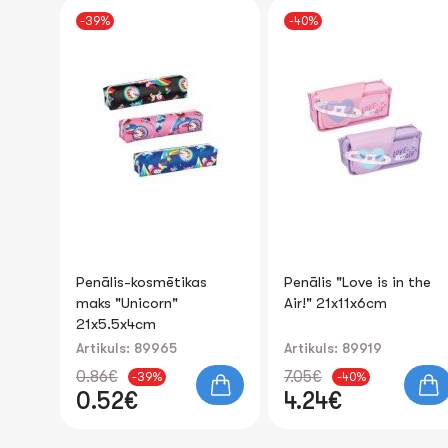
-40%
NEW
Penālis "Love is in the
Bērnu mugursoma
Air!" 21x11x6cm
45x31x16cm
Artikuls: 89919
Artikuls: 83729
7.05€
-40%
14.70€
4.24€