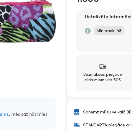
Detalizēta informāci
Min pack:
48
Bezmaksas piegāde
pirkumiem virs 50€
Saņemt mūsu veikalā B
mums
, mēs sazināsimies
STANDARTA piegāde ar k