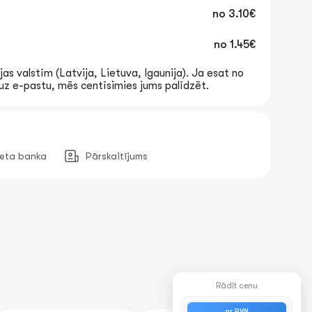
no
3.10€
no
1.45€
jas valstīm (Latvija, Lietuva, Igaunija). Ja esat no
t uz e-pastu, mēs centīsimies jums palīdzēt.
neta banka
Pārskaitījums
Rādīt cenu
ar PVN