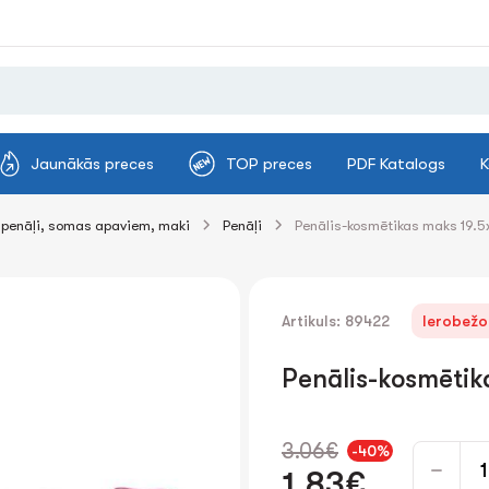
Jaunākās preces
TOP preces
PDF Katalogs
K
penāļi, somas apaviem, maki
Penāļi
Penālis-kosmētikas maks 19.
Artikuls: 89422
Ierobežo
Penālis-kosmētik
3.06€
-40%
1.83€