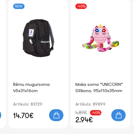
-40%
-33%
Maka soma “UNICORN”
Bērnu mugursoma
Silikona. 95x110x35mm
38x26x13cm
Artikuls: 89899
Artikuls: 81008
4.89€
15.21€
-40%
-33%
2.94€
10.24€