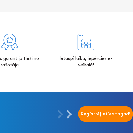
s garantija tieši no
Ietaupi laiku, iepērcies e-
ražotāja
veikalā!
Reģistrējieties tagad!