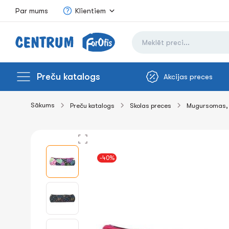
Par mums
Klientiem
Preču katalogs
Akcijas preces
Sākums
Preču katalogs
Skolas preces
Mugursomas, 
-40%