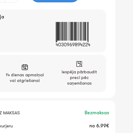
ja
4030969894224
Iespēja pārbaudīt
14 dienas apmaiņai
preci pēc
vai atgriešanai
saņemšanas
EZ MAKSAS
Bezmaksas
urjeru
no
6.99€