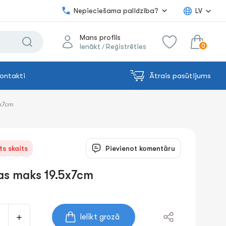
Nepieciešama palīdzība?
LV
Mans profils
0
Ienākt
Reģistrēties
/
ontakti
Ātrais pasūtījums
0.00€
uz grozu
Summa:
5x7cm
ts skaits
Pievienot komentāru
as maks 19.5x7cm
Ielikt grozā