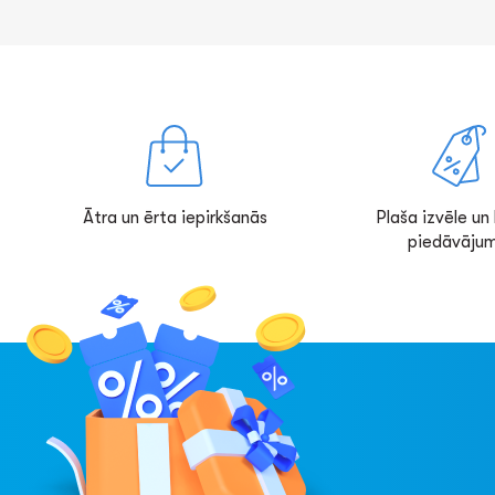
Ātra un ērta iepirkšanās
Plaša izvēle un l
piedāvājum