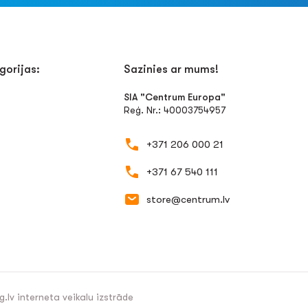
gorijas:
Sazinies ar mums!
SIA "Centrum Europa"
Reģ. Nr.: 40003754957
+371 206 000 21
+371 67 540 111
store@centrum.lv
g.lv
interneta veikalu izstrāde