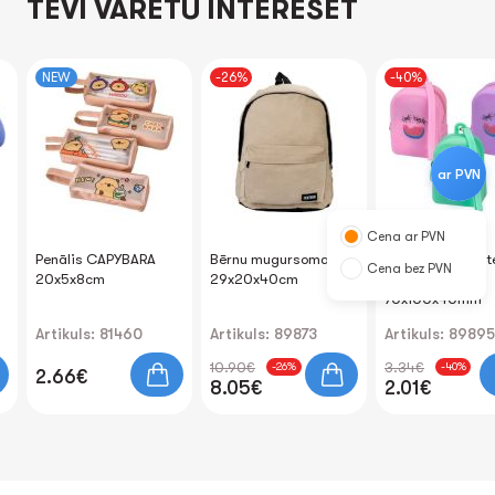
TEVI VARĒTU INTERESĒT
NEW
-26%
-40%
ar PVN
Cena ar PVN
Penālis CAPYBARA
Bērnu mugursoma
Maks "Love-Tast
Cena bez PVN
20x5x8cm
29x20x40cm
Silikona.
70x100x40mm
Artikuls: 81460
Artikuls: 89873
Artikuls: 89895
10.90€
3.34€
-26%
-40%
2.66€
8.05€
2.01€