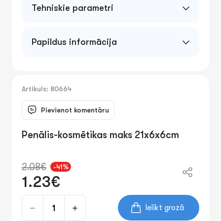
Tehniskie parametri
Papildus informācija
Artikuls: 80664
Pievienot komentāru
Penālis-kosmētikas maks 21x6x6cm
2.08€
-41%
1.23€
Ielikt grozā