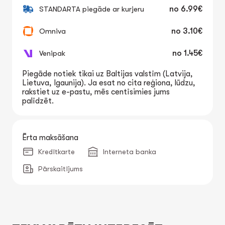
STANDARTA piegāde ar kurjeru
no
6.99€
Omniva
no
3.10€
Venipak
no
1.45€
Piegāde notiek tikai uz Baltijas valstīm (Latvija,
Lietuva, Igaunija). Ja esat no cita reģiona, lūdzu,
rakstiet uz e-pastu, mēs centīsimies jums
palīdzēt.
Ērta maksāšana
Kredītkarte
Interneta banka
Pārskaitījums