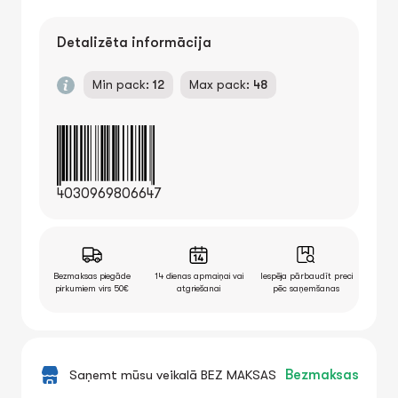
Detalizēta informācija
Min pack:
12
Max pack:
48
4030969806647
Bezmaksas piegāde
14 dienas apmaiņai vai
Iespēja pārbaudīt preci
pirkumiem virs 50€
atgriešanai
pēc saņemšanas
Saņemt mūsu veikalā BEZ MAKSAS
Bezmaksas