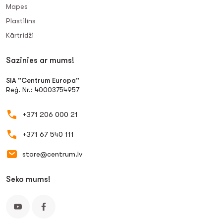
Mapes
Plastilīns
Kārtridži
Sazinies ar mums!
SIA "Centrum Europa"
Reģ. Nr.: 40003754957
+371 206 000 21
+371 67 540 111
store@centrum.lv
Seko mums!