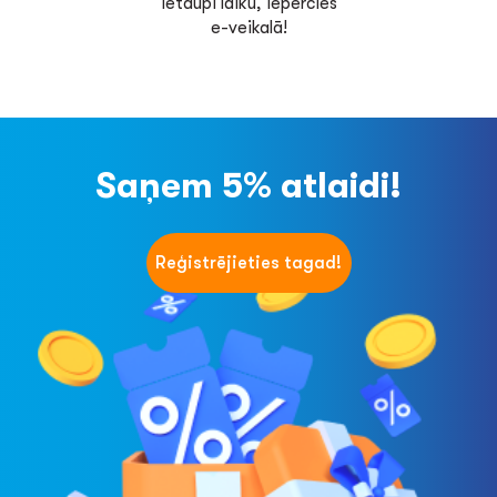
Ietaupi laiku, iepērcies
e-veikalā!
Saņem 5% atlaidi!
Reģistrējieties tagad!