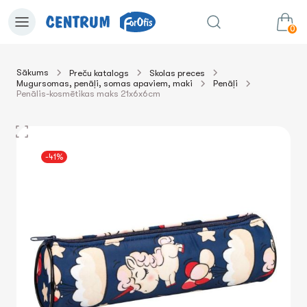
0
Sākums
Preču katalogs
Skolas preces
Mugursomas, penāļi, somas apaviem, maki
Penāļi
0.00€
uz grozu
Summa:
Penālis-kosmētikas maks 21x6x6cm
-41%