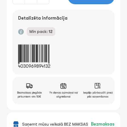
Detalizēta informācija
Min pack:
12
4030969894132
Bezmaksas piegāde
14 dienas apmaiņai vai
Iespēja pārbaudīt preci
pirkumiem virs 50€
atgriešanai
pēc saņemšanas
Saņemt mūsu veikalā BEZ MAKSAS
Bezmaksas