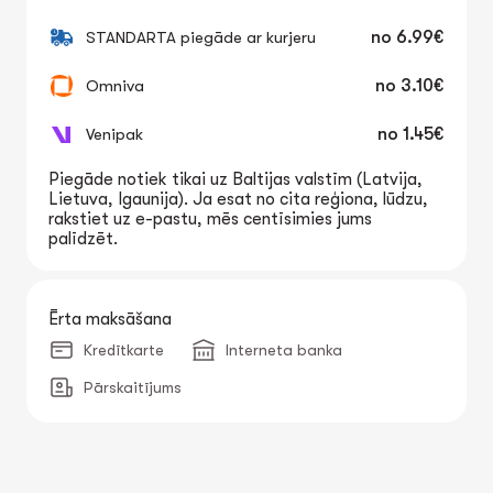
STANDARTA piegāde ar kurjeru
no
6.99€
Omniva
no
3.10€
Venipak
no
1.45€
Piegāde notiek tikai uz Baltijas valstīm (Latvija,
Lietuva, Igaunija). Ja esat no cita reģiona, lūdzu,
rakstiet uz e-pastu, mēs centīsimies jums
palīdzēt.
Ērta maksāšana
Kredītkarte
Interneta banka
Pārskaitījums