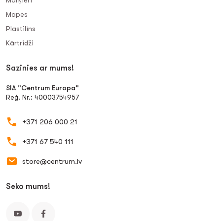
Marķieri
Mapes
Plastilīns
Kārtridži
Sazinies ar mums!
SIA "Centrum Europa"
Reģ. Nr.: 40003754957
+371 206 000 21
+371 67 540 111
store@centrum.lv
Seko mums!