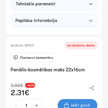
Tehniskie parametri
Papildus informācija
Artikuls: 89413
Ierobežots skaits
Pievienot komentāru
Penālis-kosmētikas maks 22x16cm
3.86€
-40%
2.31€
Ielikt grozā