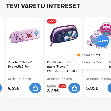
TEVI VARĒTU INTERESĒT
-44%
ar PVN
Cena ar PVN
r
Penālis “Charm”
Penālis-kosmētikas
Maka soma “POP 
Cena bez PVN
m
19,6x6.5x2.7cm
maks "Flower"
Silikona. 10.8x1
21x13x4.5cm dubults
Artikuls: 81198
Artikuls: 86045
Artikuls: 80280
5.83€
-44%
4.63€
5.83€
3.28€