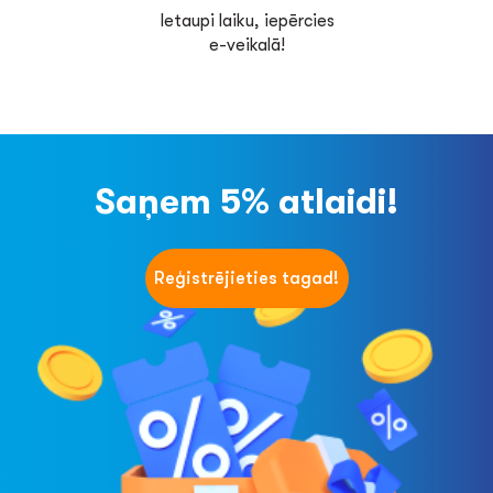
Ietaupi laiku, iepērcies
e-veikalā!
Saņem 5% atlaidi!
Reģistrējieties tagad!